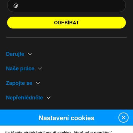
ODEBÍRAT
Darujte
Naše práce
Zapojte se
Nepřehlédněte
Naše weby
Nastavení cookies
Na těchto stránkách fungují cookies, které nám pomáhají