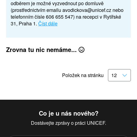
odběrem je možné vyzvednout po domluvě
(prostřednictvím emailu avodickova@unicef.cz nebo
telefonním čísle 606 655 547) na recepci v Rytířské
31, Praha 1.
Číst dále
Zrovna tu nic nemáme...
Položek na stránku
Co je u nás nového?
Dostávejte zprávy o práci UNICEF.