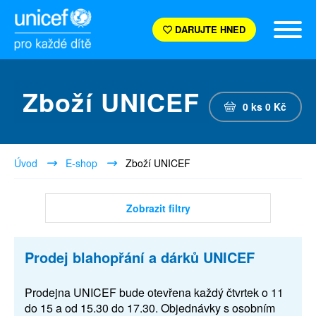
DARUJTE HNED
Zboží UNICEF
0
ks
0
Kč
Úvod
E-shop
Zboží UNICEF
Zobrazit filtry
Prodej blahopřání a dárků UNICEF
Prodejna UNICEF bude otevřena každý čtvrtek o 11
do 15 a od 15.30 do 17.30. Objednávky s osobním