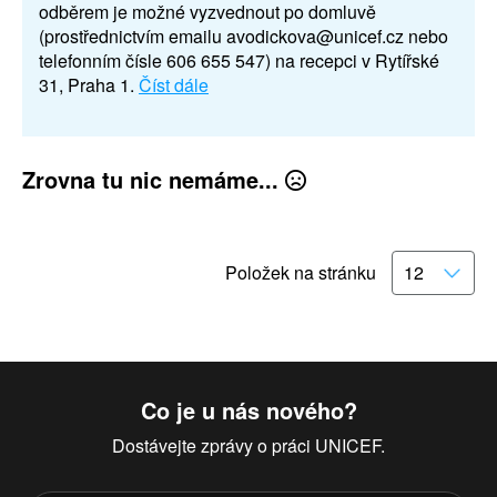
odběrem je možné vyzvednout po domluvě
(prostřednictvím emailu avodickova@unicef.cz nebo
telefonním čísle 606 655 547) na recepci v Rytířské
31, Praha 1.
Číst dále
Zrovna tu nic nemáme...
Položek na stránku
Co je u nás nového?
Dostávejte zprávy o práci UNICEF.