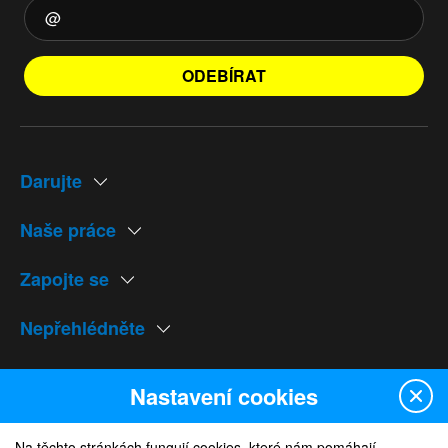
ODEBÍRAT
Darujte
Naše práce
Zapojte se
Nepřehlédněte
Naše weby
Nastavení cookies
Na těchto stránkách fungují cookies, které nám pomáhají