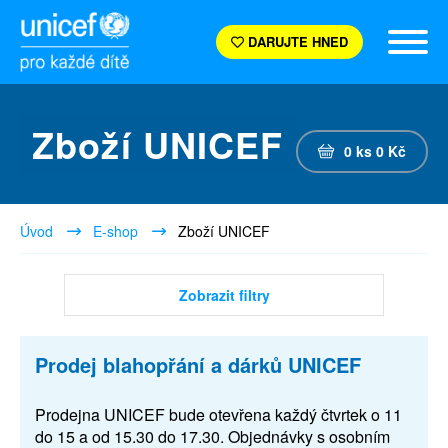
DARUJTE HNED
Zboží UNICEF
0
ks
0
Kč
Úvod
E-shop
Zboží UNICEF
Zobrazit filtry
Prodej blahopřání a dárků UNICEF
Prodejna UNICEF bude otevřena každý čtvrtek o 11
do 15 a od 15.30 do 17.30. Objednávky s osobním