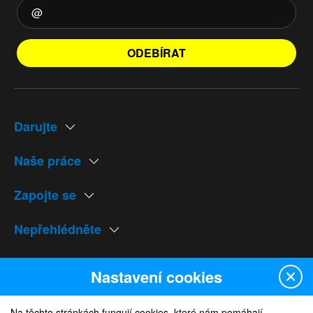
ODEBÍRAT
Darujte
Naše práce
Zapojte se
Nepřehlédněte
Naše weby
Nastavení cookies
Na těchto stránkách fungují cookies, které nám pomáhají