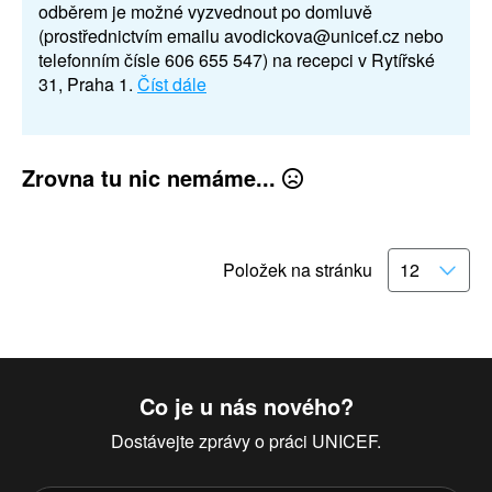
odběrem je možné vyzvednout po domluvě
(prostřednictvím emailu avodickova@unicef.cz nebo
telefonním čísle 606 655 547) na recepci v Rytířské
31, Praha 1.
Číst dále
Zrovna tu nic nemáme...
Položek na stránku
Co je u nás nového?
Dostávejte zprávy o práci UNICEF.