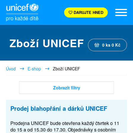
DARUJTE HNED
Zboží UNICEF
0
ks
0
Kč
Úvod
E-shop
Zboží UNICEF
Zobrazit filtry
Prodej blahopřání a dárků UNICEF
Prodejna UNICEF bude otevřena každý čtvrtek o 11
do 15 a od 15.30 do 17.30. Objednávky s osobním