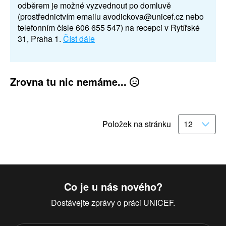
odběrem je možné vyzvednout po domluvě
(prostřednictvím emailu avodickova@unicef.cz nebo
telefonním čísle 606 655 547) na recepci v Rytířské
31, Praha 1.
Číst dále
Zrovna tu nic nemáme...
Položek na stránku
Co je u nás nového?
Dostávejte zprávy o práci UNICEF.