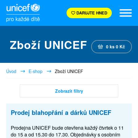
DARUJTE HNED
Zboží UNICEF
0
ks
0
Kč
Úvod
E-shop
Zboží UNICEF
Zobrazit filtry
Prodej blahopřání a dárků UNICEF
Prodejna UNICEF bude otevřena každý čtvrtek o 11
do 15 a od 15.30 do 17.30. Objednávky s osobním