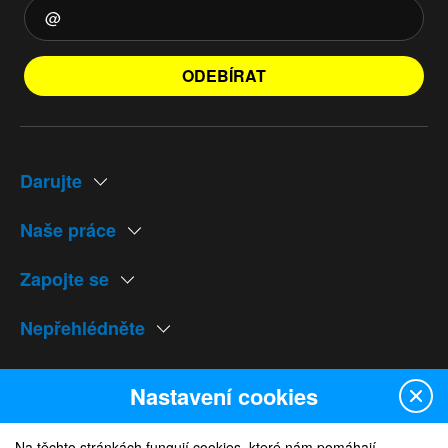
ODEBÍRAT
Darujte
Naše práce
Zapojte se
Nepřehlédněte
Naše weby
Nastavení cookies
Na těchto stránkách fungují cookies, které nám pomáhají