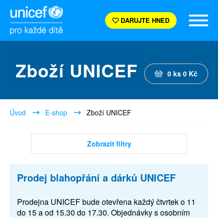
DARUJTE HNED
Zboží UNICEF
0
ks
0
Kč
Úvod
E-shop
Zboží UNICEF
Zobrazit filtry
Prodej blahopřání a dárků UNICEF
Prodejna UNICEF bude otevřena každý čtvrtek o 11
do 15 a od 15.30 do 17.30. Objednávky s osobním