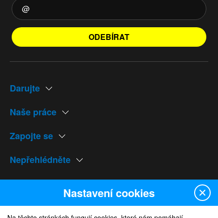
ODEBÍRAT
Darujte
Naše práce
Zapojte se
Nepřehlédněte
Naše weby
Nastavení cookies
Na těchto stránkách fungují cookies, které nám pomáhají