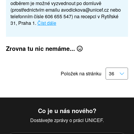
odběrem je možné vyzvednout po domluvě
(prostřednictvím emailu avodickova@unicef.cz nebo
telefonním čísle 606 655 547) na recepci v Rytířské
31, Praha 1.
Číst dále
Zrovna tu nic nemáme...
Položek na stránku
Co je u nás nového?
Dostávejte zprávy o práci UNICEF.