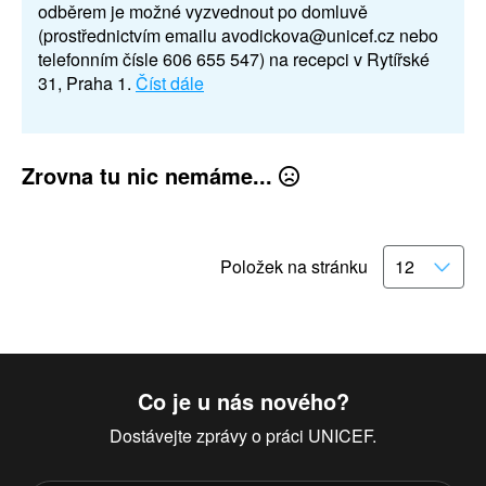
odběrem je možné vyzvednout po domluvě
(prostřednictvím emailu avodickova@unicef.cz nebo
telefonním čísle 606 655 547) na recepci v Rytířské
31, Praha 1.
Číst dále
Zrovna tu nic nemáme...
Položek na stránku
Co je u nás nového?
Dostávejte zprávy o práci UNICEF.