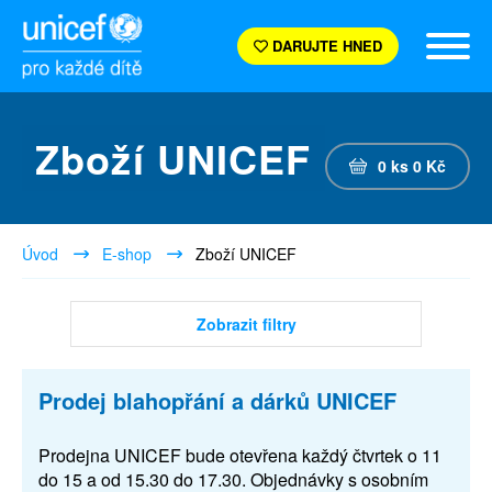
DARUJTE HNED
Zboží UNICEF
0
ks
0
Kč
Úvod
E-shop
Zboží UNICEF
Zobrazit filtry
Prodej blahopřání a dárků UNICEF
Prodejna UNICEF bude otevřena každý čtvrtek o 11
do 15 a od 15.30 do 17.30. Objednávky s osobním