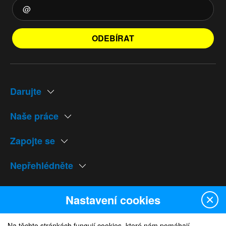
ODEBÍRAT
Darujte
Naše práce
Zapojte se
Nepřehlédněte
Naše weby
Nastavení cookies
Na těchto stránkách fungují cookies, které nám pomáhají