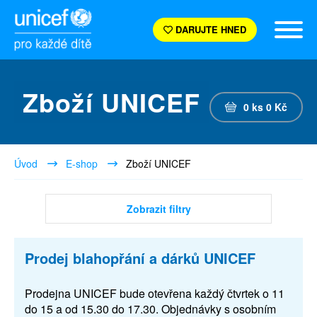
DARUJTE HNED
Zboží UNICEF
0
ks
0
Kč
Úvod
E-shop
Zboží UNICEF
Zobrazit filtry
Prodej blahopřání a dárků UNICEF
Prodejna UNICEF bude otevřena každý čtvrtek o 11
do 15 a od 15.30 do 17.30. Objednávky s osobním