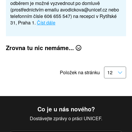
odběrem je možné vyzvednout po domluvě
(prostřednictvím emailu avodickova@unicef.cz nebo
telefonním čísle 606 655 547) na recepci v Rytířské
31, Praha 1.
Číst dále
Zrovna tu nic nemáme...
Položek na stránku
Co je u nás nového?
Dostávejte zprávy o práci UNICEF.