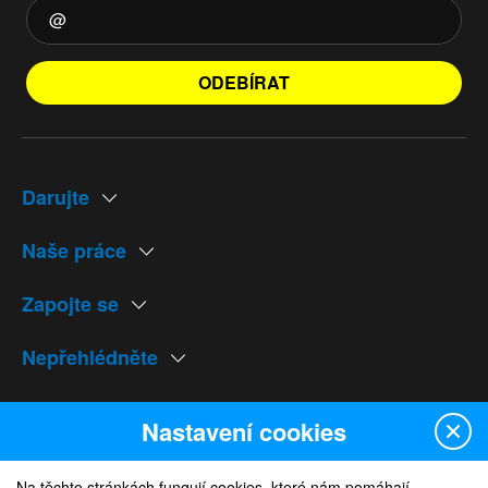
ODEBÍRAT
Darujte
Naše práce
Zapojte se
Nepřehlédněte
Naše weby
Nastavení cookies
Na těchto stránkách fungují cookies, které nám pomáhají