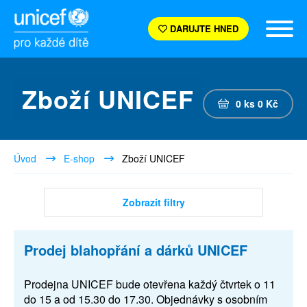
DARUJTE HNED
Zboží UNICEF
0
ks
0
Kč
Úvod
E-shop
Zboží UNICEF
Zobrazit filtry
Prodej blahopřání a dárků UNICEF
Prodejna UNICEF bude otevřena každý čtvrtek o 11
do 15 a od 15.30 do 17.30. Objednávky s osobním