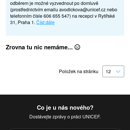
odběrem je možné vyzvednout po domluvě
(prostřednictvím emailu avodickova@unicef.cz nebo
telefonním čísle 606 655 547) na recepci v Rytířské
31, Praha 1.
Číst dále
Zrovna tu nic nemáme...
Položek na stránku
Co je u nás nového?
Dostávejte zprávy o práci UNICEF.