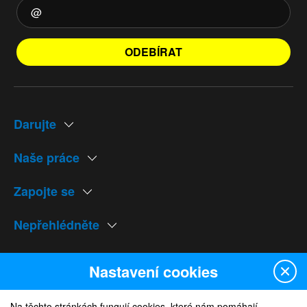
ODEBÍRAT
Darujte
Naše práce
Zapojte se
Nepřehlédněte
Naše weby
Nastavení cookies
Na těchto stránkách fungují cookies, které nám pomáhají