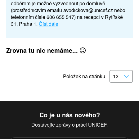
odběrem je možné vyzvednout po domluvě
(prostřednictvím emailu avodickova@unicef.cz nebo
telefonním čísle 606 655 547) na recepci v Rytířské
31, Praha 1.
Číst dále
Zrovna tu nic nemáme...
Položek na stránku
Co je u nás nového?
Dostávejte zprávy o práci UNICEF.