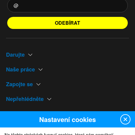
ODEBÍRAT
Darujte
Naše práce
Zapojte se
Nepřehlédněte
Naše weby
Nastavení cookies
Na těchto stránkách fungují cookies, které nám pomáhají