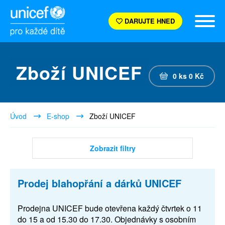
DARUJTE HNED
Zboží UNICEF
0
ks
0
Kč
Úvod
E-shop
Zboží UNICEF
Zobrazit filtry
Prodej blahopřání a dárků UNICEF
Prodejna UNICEF bude otevřena každý čtvrtek o 11
do 15 a od 15.30 do 17.30. Objednávky s osobním