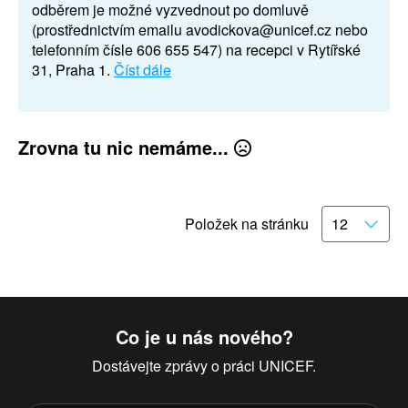
odběrem je možné vyzvednout po domluvě
(prostřednictvím emailu avodickova@unicef.cz nebo
telefonním čísle 606 655 547) na recepci v Rytířské
31, Praha 1.
Číst dále
Zrovna tu nic nemáme...
Položek na stránku
Co je u nás nového?
Dostávejte zprávy o práci UNICEF.