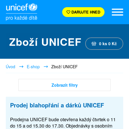
DARUJTE HNED
Zboží UNICEF
0
ks
0
Kč
Úvod
E-shop
Zboží UNICEF
Zobrazit filtry
Prodej blahopřání a dárků UNICEF
Prodejna UNICEF bude otevřena každý čtvrtek o 11
do 15 a od 15.30 do 17.30. Objednávky s osobním