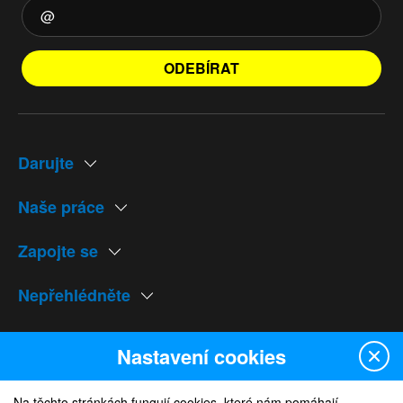
ODEBÍRAT
Darujte
Naše práce
Zapojte se
Nepřehlédněte
Naše weby
Nastavení cookies
Na těchto stránkách fungují cookies, které nám pomáhají