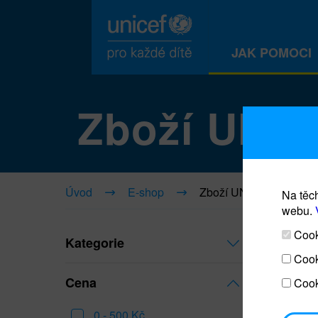
JAK POMOCI
Zboží UNI
Úvod
E-shop
Zboží UNICEF
Na těch
webu.
Cooki
Kategorie
Cook
Cena
Cook
0 - 500 Kč