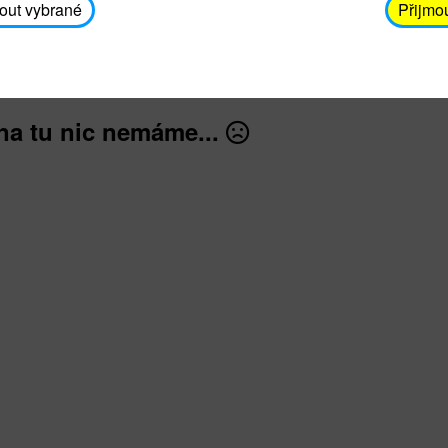
avodickova@unicef.cz nebo telefonním čísle 606 65
out vybrané
Přijmo
dále
na tu nic nemáme...