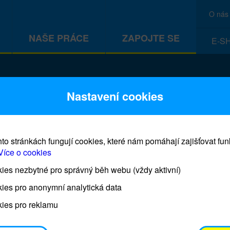
O nás
NAŠE PRÁCE
ZAPOJTE SE
E-S
CEF
Nastavení cookies
to stránkách fungují cookies, které nám pomáhají zajišťovat fu
Více o cookies
es nezbytné pro správný běh webu (vždy aktivní)
Prodej blahopřání a dárků UNI
ies pro anonymní analytická data
ies pro reklamu
Prodejna UNICEF bude otevřena každý čtvrtek o 11
osobním odběrem je možné vyzvednout po domluvě 