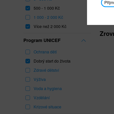
Přijm
500 - 1 000 Kč
1 000 - 2 000 Kč
Více než 2 000 Kč
Zrov
Program UNICEF
Ochrana dětí
Dobrý start do života
Zdravé dětství
Výživa
Voda a hygiena
Vzdělání
Krizové situace