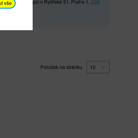
5 547) na recepci v Rytířské 31, Praha 1.
Číst
ut vše
Položek na stránku