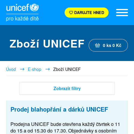
DARUJTE HNED
Zboží UNICEF
0
ks
0
Kč
Úvod
E-shop
Zboží UNICEF
Zobrazit filtry
Prodej blahopřání a dárků UNICEF
Prodejna UNICEF bude otevřena každý čtvrtek o 11
do 15 a od 15.30 do 17.30. Objednávky s osobním