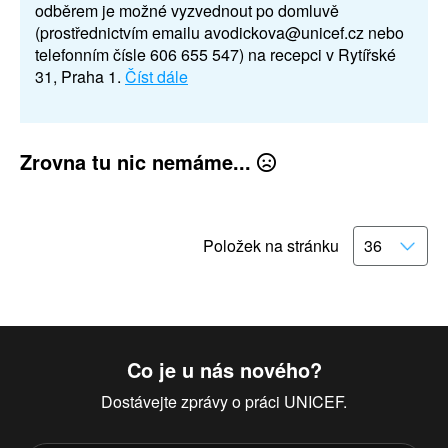
odběrem je možné vyzvednout po domluvě
(prostřednictvím emailu avodickova@unicef.cz nebo
telefonním čísle 606 655 547) na recepci v Rytířské
31, Praha 1.
Číst dále
Zrovna tu nic nemáme...
Položek na stránku
Co je u nás nového?
Dostávejte zprávy o práci UNICEF.