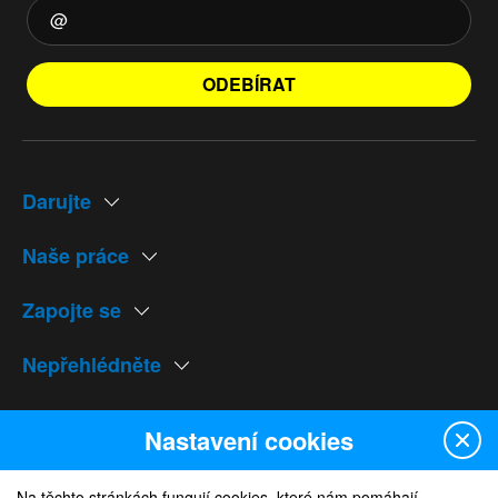
ODEBÍRAT
Darujte
Naše práce
Zapojte se
Nepřehlédněte
Naše weby
Nastavení cookies
Na těchto stránkách fungují cookies, které nám pomáhají