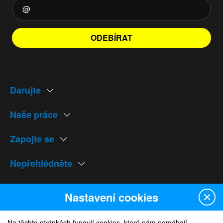
ODEBÍRAT
Darujte
Naše práce
Zapojte se
Nepřehlédněte
Naše weby
Nastavení cookies
Na těchto stránkách fungují cookies, které nám pomáhají