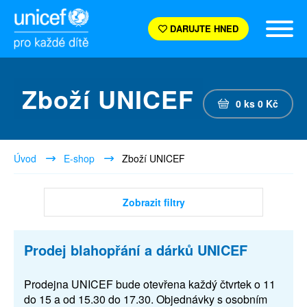
DARUJTE HNED
Zboží UNICEF
0
ks
0
Kč
Úvod
E-shop
Zboží UNICEF
Zobrazit filtry
Prodej blahopřání a dárků UNICEF
Prodejna UNICEF bude otevřena každý čtvrtek o 11
do 15 a od 15.30 do 17.30. Objednávky s osobním