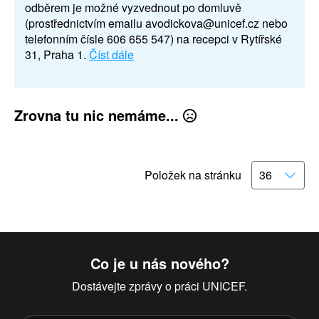
odběrem je možné vyzvednout po domluvě
(prostřednictvím emailu avodickova@unicef.cz nebo
telefonním čísle 606 655 547) na recepci v Rytířské
31, Praha 1.
Číst dále
Zrovna tu nic nemáme...
Položek na stránku
Co je u nás nového?
Dostávejte zprávy o práci UNICEF.