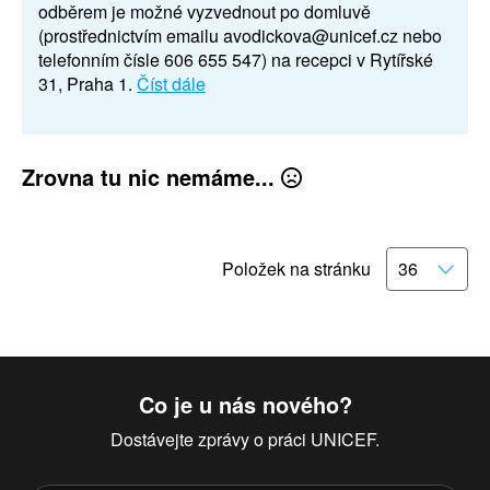
odběrem je možné vyzvednout po domluvě
(prostřednictvím emailu avodickova@unicef.cz nebo
telefonním čísle 606 655 547) na recepci v Rytířské
31, Praha 1.
Číst dále
Zrovna tu nic nemáme...
Položek na stránku
Co je u nás nového?
Dostávejte zprávy o práci UNICEF.