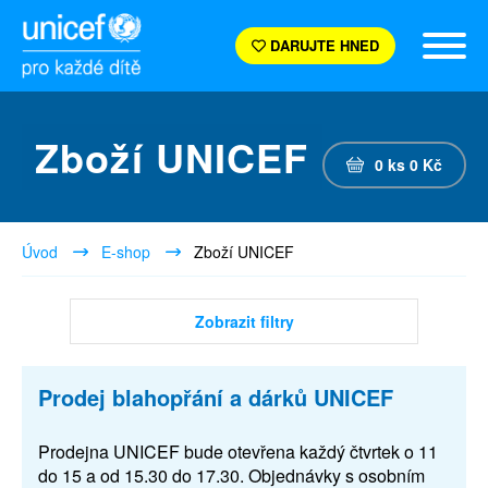
DARUJTE HNED
Zboží UNICEF
0
ks
0
Kč
Úvod
E-shop
Zboží UNICEF
Zobrazit filtry
Prodej blahopřání a dárků UNICEF
Prodejna UNICEF bude otevřena každý čtvrtek o 11
do 15 a od 15.30 do 17.30. Objednávky s osobním