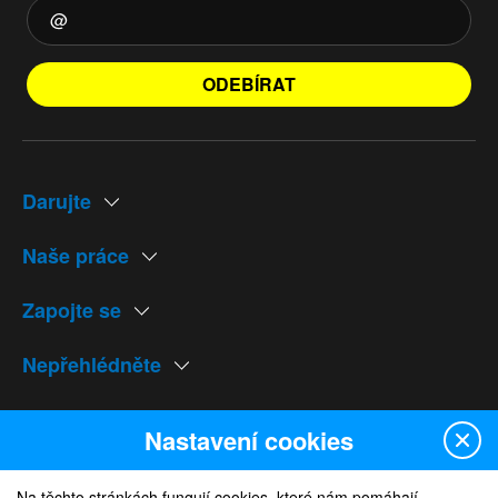
ODEBÍRAT
Darujte
Naše práce
Zapojte se
Nepřehlédněte
Naše weby
Nastavení cookies
Na těchto stránkách fungují cookies, které nám pomáhají