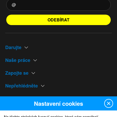
ODEBÍRAT
Darujte
Naše práce
Zapojte se
Nepřehlédněte
Naše weby
Nastavení cookies
Na těchto stránkách fungují cookies, které nám pomáhají