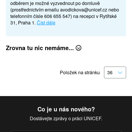
odběrem je možné vyzvednout po domluvě
(prostřednictvím emailu avodickova@unicef.cz nebo
telefonním čísle 606 655 547) na recepci v Rytířské
31, Praha 1.
Číst dále
Zrovna tu nic nemáme...
Položek na stránku
Co je u nás nového?
Dostávejte zprávy o práci UNICEF.