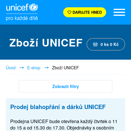
DARUJTE HNED
Zboží UNICEF
0
ks
0
Kč
Úvod
E-shop
Zboží UNICEF
Zobrazit filtry
Prodej blahopřání a dárků UNICEF
Prodejna UNICEF bude otevřena každý čtvrtek o 11
do 15 a od 15.30 do 17.30. Objednávky s osobním