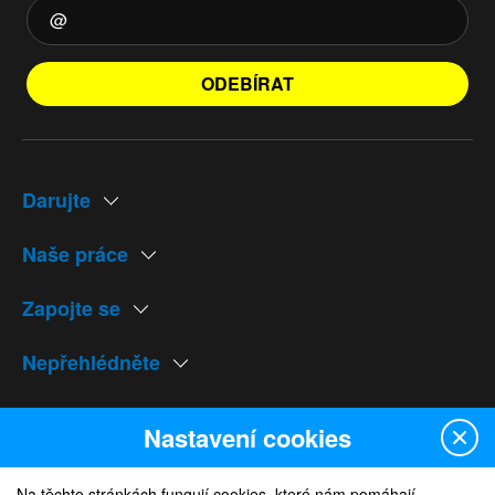
ODEBÍRAT
Darujte
Naše práce
Zapojte se
Nepřehlédněte
Naše weby
Nastavení cookies
Na těchto stránkách fungují cookies, které nám pomáhají