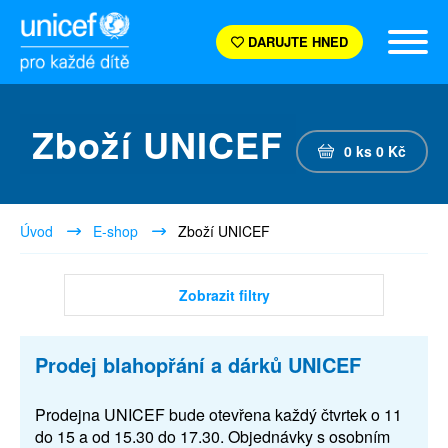
DARUJTE HNED
Zboží UNICEF
0
ks
0
Kč
Úvod
E-shop
Zboží UNICEF
Zobrazit filtry
Prodej blahopřání a dárků UNICEF
Prodejna UNICEF bude otevřena každý čtvrtek o 11
do 15 a od 15.30 do 17.30. Objednávky s osobním