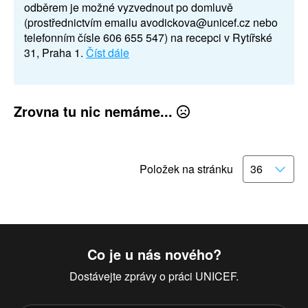
odběrem je možné vyzvednout po domluvě
(prostřednictvím emailu avodickova@unicef.cz nebo
telefonním čísle 606 655 547) na recepci v Rytířské
31, Praha 1.
Číst dále
Zrovna tu nic nemáme...
Položek na stránku
Co je u nás nového?
Dostávejte zprávy o práci UNICEF.