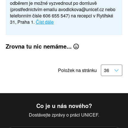
odběrem je možné vyzvednout po domluvě
(prostřednictvím emailu avodickova@unicef.cz nebo
telefonním čísle 606 655 547) na recepci v Rytířské
31, Praha 1.
Číst dále
Zrovna tu nic nemáme...
Položek na stránku
Co je u nás nového?
Dostávejte zprávy o práci UNICEF.