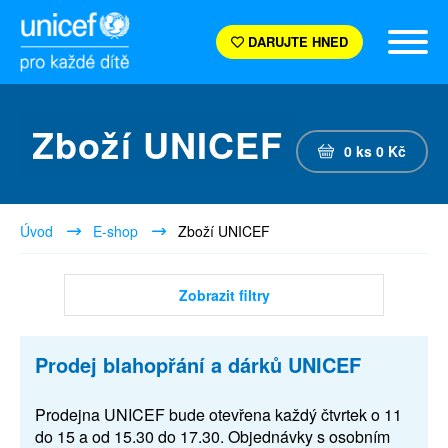
DARUJTE HNED
Zboží UNICEF
0
ks
0
Kč
Úvod
E-shop
Zboží UNICEF
Zobrazit filtry
Prodej blahopřání a dárků UNICEF
Prodejna UNICEF bude otevřena každý čtvrtek o 11
do 15 a od 15.30 do 17.30. Objednávky s osobním