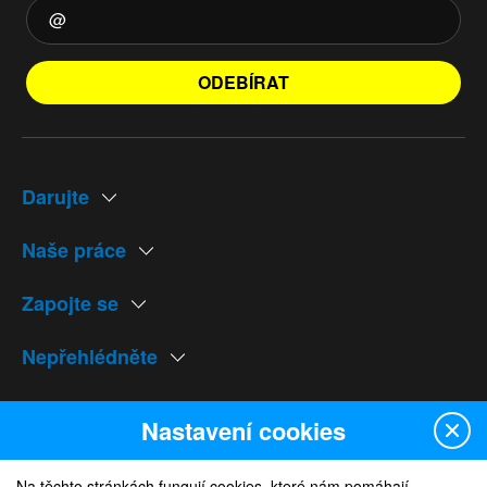
ODEBÍRAT
Darujte
Naše práce
Zapojte se
Nepřehlédněte
Naše weby
Nastavení cookies
Na těchto stránkách fungují cookies, které nám pomáhají