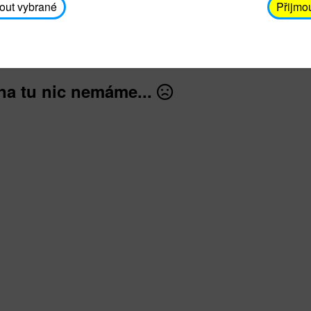
avodickova@unicef.cz nebo telefonním čísle 606 65
out vybrané
Přijmo
dále
na tu nic nemáme...