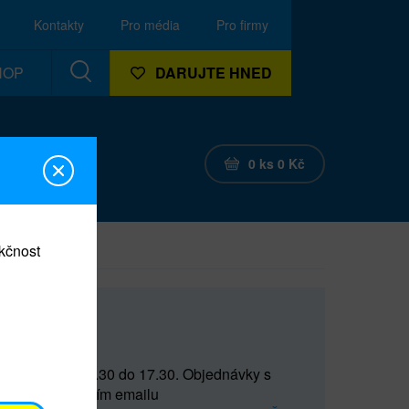
Kontakty
Pro média
Pro firmy
HOP
DARUJTE HNED
0
ks
0
Kč
nkčnost
CEF
 do 15 a od 15.30 do 17.30. Objednávky s
(prostřednictvím emailu