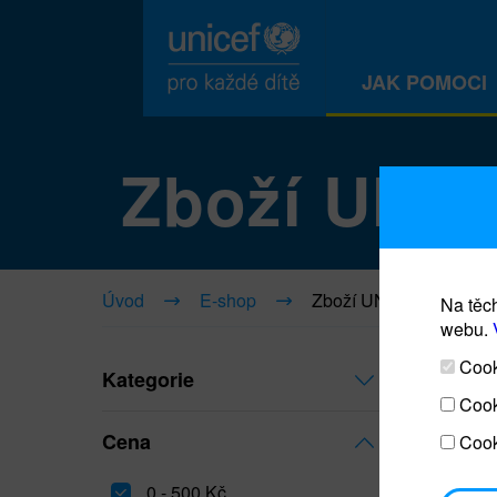
JAK POMOCI
Zboží UNI
Úvod
E-shop
Zboží UNICEF
Na těch
webu.
Cooki
Kategorie
Cook
Cena
Cook
0 - 500 Kč