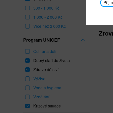
Přijm
500 - 1 000 Kč
1 000 - 2 000 Kč
Více než 2 000 Kč
Zrov
Program UNICEF
Ochrana dětí
Dobrý start do života
Zdravé dětství
Výživa
Voda a hygiena
Vzdělání
Krizové situace