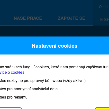
O nás
NAŠE PRÁCE
ZAPOJTE SE
E-S
CEF
Nastavení cookies
to stránkách fungují cookies, které nám pomáhají zajišťovat fu
Více o cookies
es nezbytné pro správný běh webu (vždy aktivní)
Prodej blahopřání a dárků UNI
ies pro anonymní analytická data
ies pro reklamu
Prodejna UNICEF bude otevřena každý čtvrtek o 11
osobním odběrem je možné vyzvednout po domluvě 