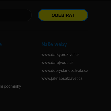
ODEBÍRAT
e
Naše weby
www.darkyprozivot.cz
www.darujvodu.cz
www.dobrystartdozivota.cz
www.jaknapsatzavet.cz
bní podmínky