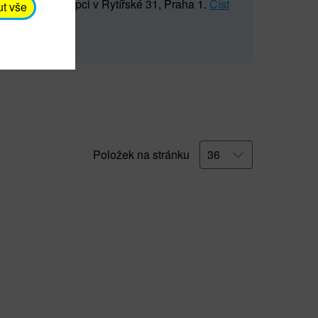
5 547) na recepci v Rytířské 31, Praha 1.
Číst
ut vše
Položek na stránku