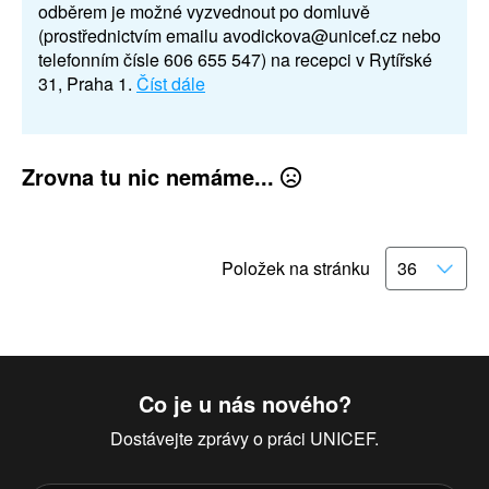
odběrem je možné vyzvednout po domluvě
(prostřednictvím emailu avodickova@unicef.cz nebo
telefonním čísle 606 655 547) na recepci v Rytířské
31, Praha 1.
Číst dále
Zrovna tu nic nemáme...
Položek na stránku
Co je u nás nového?
Dostávejte zprávy o práci UNICEF.