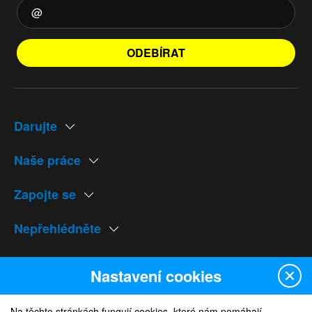
ODEBÍRAT
Darujte
Naše práce
Zapojte se
Nepřehlédněte
Naše weby
Nastavení cookies
Na těchto stránkách fungují cookies, které nám pomáhají