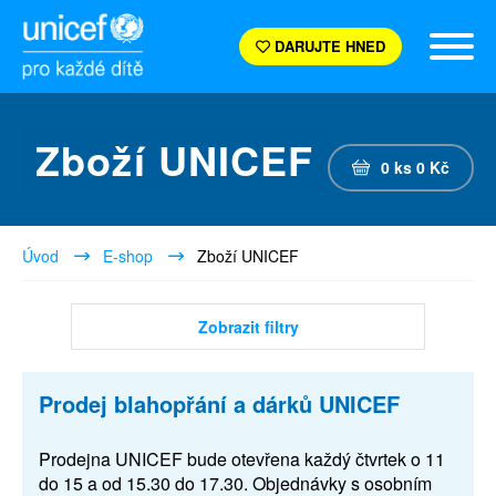
DARUJTE HNED
Zboží UNICEF
0
ks
0
Kč
Úvod
E-shop
Zboží UNICEF
Zobrazit filtry
Prodej blahopřání a dárků UNICEF
Prodejna UNICEF bude otevřena každý čtvrtek o 11
do 15 a od 15.30 do 17.30. Objednávky s osobním