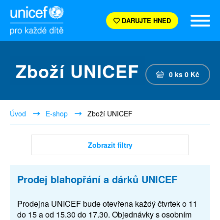
DARUJTE HNED
Zboží UNICEF
0
ks
0
Kč
Úvod
E-shop
Zboží UNICEF
Zobrazit filtry
Prodej blahopřání a dárků UNICEF
Prodejna UNICEF bude otevřena každý čtvrtek o 11
do 15 a od 15.30 do 17.30. Objednávky s osobním