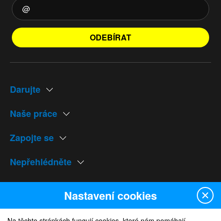
ODEBÍRAT
Darujte
Naše práce
Zapojte se
Nepřehlédněte
Naše weby
Nastavení cookies
Na těchto stránkách fungují cookies, které nám pomáhají