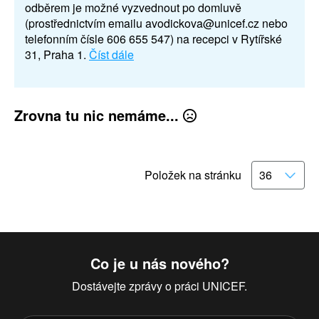
odběrem je možné vyzvednout po domluvě
(prostřednictvím emailu avodickova@unicef.cz nebo
telefonním čísle 606 655 547) na recepci v Rytířské
31, Praha 1.
Číst dále
Zrovna tu nic nemáme...
Položek na stránku
Co je u nás nového?
Dostávejte zprávy o práci UNICEF.