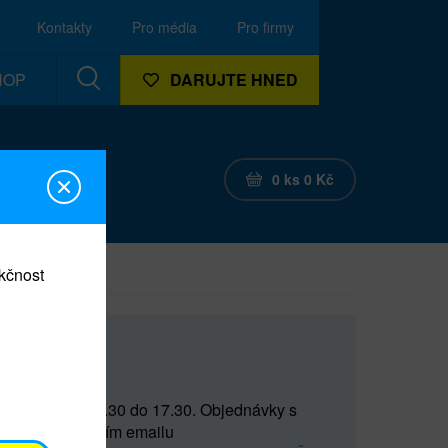
Kontakty
Pro média
Pro firmy
HOP
DARUJTE HNED
0
ks
0
Kč
nkčnost
CEF
 do 15 a od 15.30 do 17.30. Objednávky s
(prostřednictvím emailu