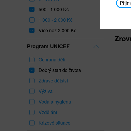
Přijm
500 - 1 000 Kč
1 000 - 2 000 Kč
Více než 2 000 Kč
Zrov
Program UNICEF
Ochrana dětí
Dobrý start do života
Zdravé dětství
Výživa
Voda a hygiena
Vzdělání
Krizové situace