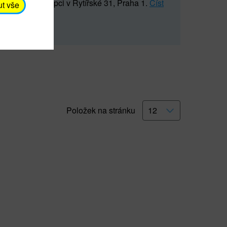
5 547) na recepci v Rytířské 31, Praha 1.
Číst
ut vše
Položek na stránku