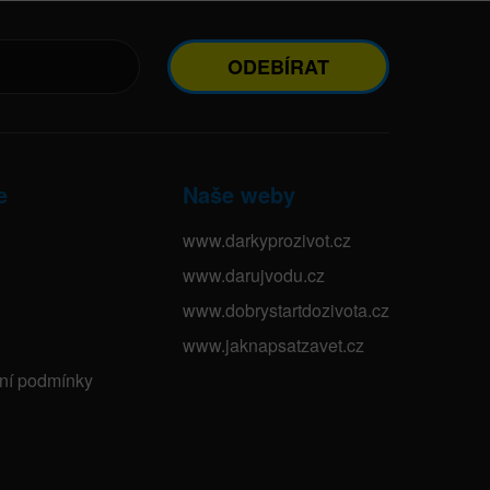
ODEBÍRAT
e
Naše weby
www.darkyprozivot.cz
www.darujvodu.cz
www.dobrystartdozivota.cz
www.jaknapsatzavet.cz
bní podmínky