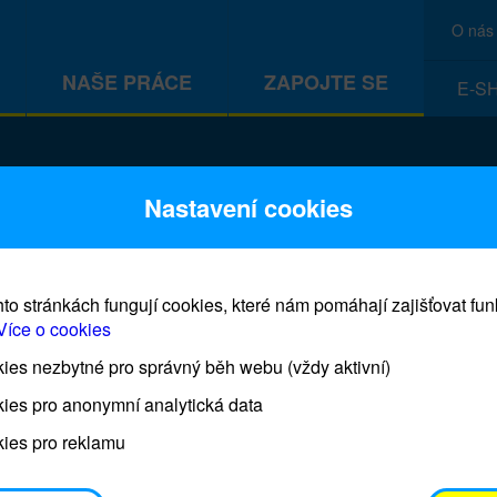
O nás
NAŠE PRÁCE
ZAPOJTE SE
E-S
CEF
Nastavení cookies
to stránkách fungují cookies, které nám pomáhají zajišťovat fu
Více o cookies
es nezbytné pro správný běh webu (vždy aktivní)
Prodej blahopřání a dárků UNI
ies pro anonymní analytická data
ies pro reklamu
Prodejna UNICEF bude otevřena každý čtvrtek o 11
osobním odběrem je možné vyzvednout po domluvě 