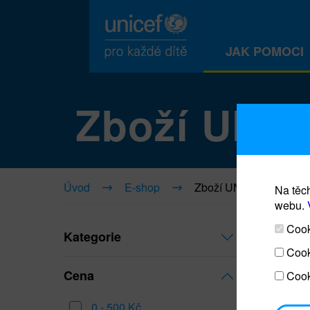
JAK POMOCI
Zboží UNI
Úvod
E-shop
Zboží UNICEF
Na těch
webu.
Cooki
Kategorie
Cook
Cena
Cook
0 - 500 Kč