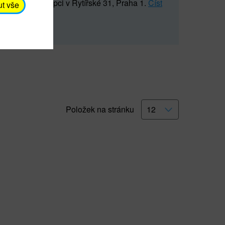
5 547) na recepci v Rytířské 31, Praha 1.
Číst
ut vše
Položek na stránku