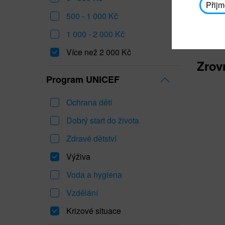
Přijm
500 - 1 000 Kč
1 000 - 2 000 Kč
Více než 2 000 Kč
Zrov
Program UNICEF
Ochrana dětí
Dobrý start do života
Zdravé dětství
Výživa
Voda a hygiena
Vzdělání
Krizové situace