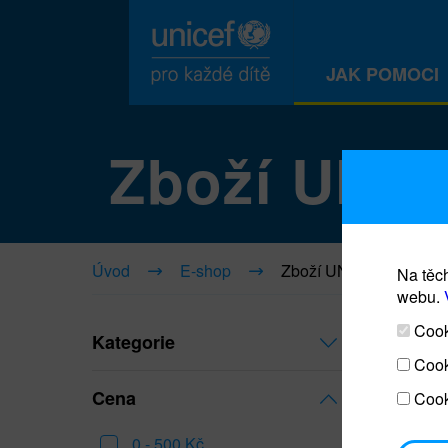
JAK POMOCI
Zboží UNI
Úvod
E-shop
Zboží UNICEF
Na těch
webu.
Cooki
Kategorie
Cook
Cena
Cook
0 - 500 Kč