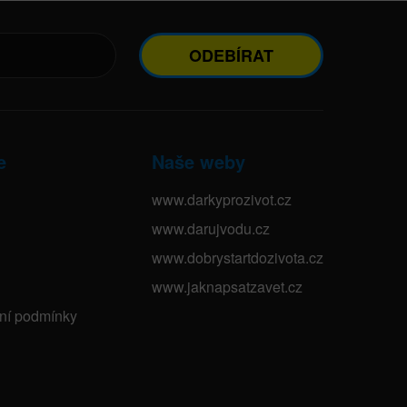
ODEBÍRAT
e
Naše weby
www.darkyprozivot.cz
www.darujvodu.cz
www.dobrystartdozivota.cz
www.jaknapsatzavet.cz
bní podmínky