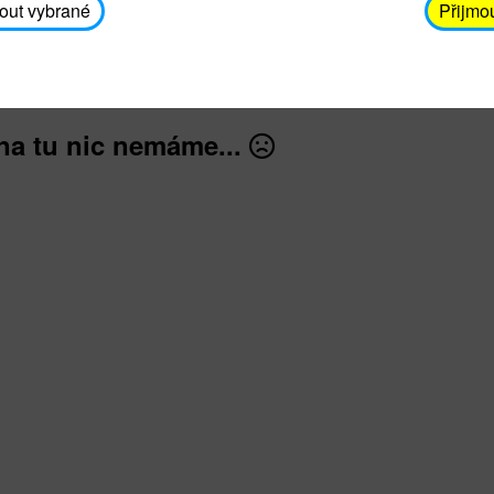
avodickova@unicef.cz nebo telefonním čísle 606 65
out vybrané
Přijmo
dále
na tu nic nemáme...