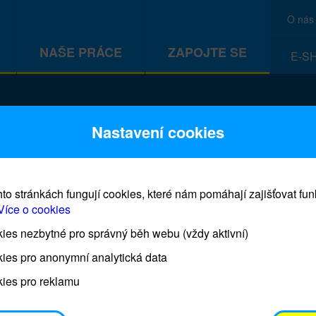
O nás
NAŠE PRÁCE
ZAPOJTE SE
E-S
CEF
Nastavení cookies
to stránkách fungují cookies, které nám pomáhají zajišťovat fu
Více o cookies
es nezbytné pro správný běh webu (vždy aktivní)
Prodej blahopřání a dárků UNI
ies pro anonymní analytická data
ies pro reklamu
Prodejna UNICEF bude otevřena každý čtvrtek o 11
osobním odběrem je možné vyzvednout po domluvě 