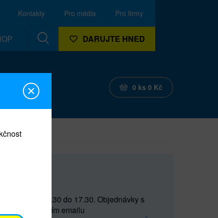
Kontakty
Pro média
Pro firmy
HOP
DARUJTE HNED
0
ks
0
Kč
nkčnost
CEF
 do 15 a od 15.30 do 17.30. Objednávky s
(prostřednictvím emailu