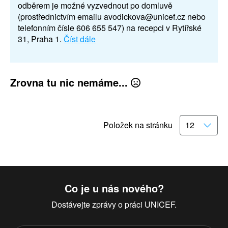
odběrem je možné vyzvednout po domluvě
(prostřednictvím emailu avodickova@unicef.cz nebo
telefonním čísle 606 655 547) na recepci v Rytířské
31, Praha 1.
Číst dále
Zrovna tu nic nemáme...
Položek na stránku
Co je u nás nového?
Dostávejte zprávy o práci UNICEF.