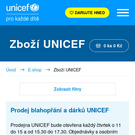
DARUJTE HNED
Zboží UNICEF
0
ks
0
Kč
Úvod
E-shop
Zboží UNICEF
Zobrazit filtry
Prodej blahopřání a dárků UNICEF
Prodejna UNICEF bude otevřena každý čtvrtek o 11
do 15 a od 15.30 do 17.30. Objednávky s osobním