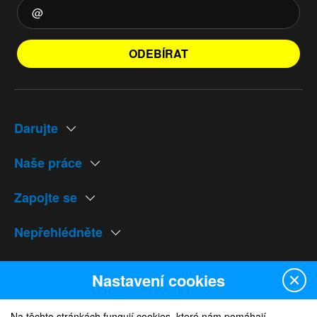
ODEBÍRAT
Darujte
Naše práce
Zapojte se
Nepřehlédněte
Naše weby
Nastavení cookies
Na těchto stránkách fungují cookies, které nám pomáhají