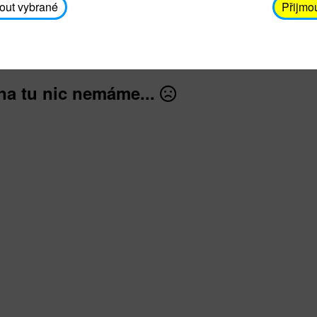
avodickova@unicef.cz nebo telefonním čísle 606 65
out vybrané
Přijmo
dále
na tu nic nemáme...