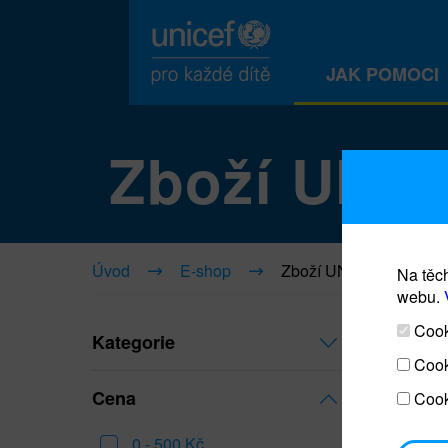
JAK POMOCI
Zboží UNI
Úvod
E-shop
Zboží UNICEF
Na těch
webu.
Cooki
Kategorie
Cook
Cena
Cook
0 - 500 Kč