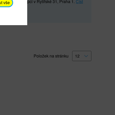
5 547) na recepci v Rytířské 31, Praha 1.
Číst
ut vše
Položek na stránku