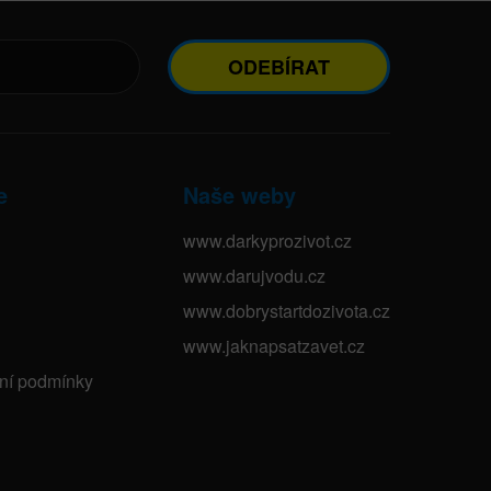
ODEBÍRAT
e
Naše weby
www.darkyprozivot.cz
www.darujvodu.cz
www.dobrystartdozivota.cz
www.jaknapsatzavet.cz
bní podmínky