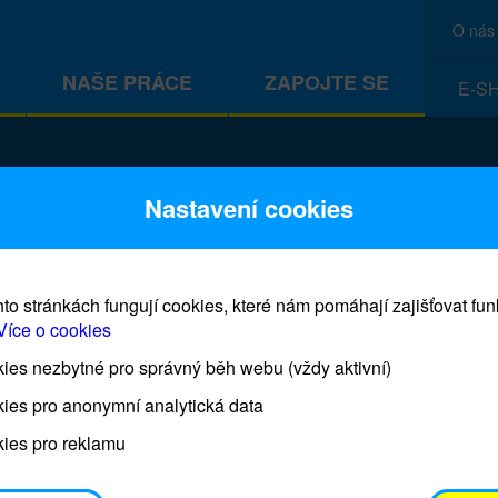
O nás
NAŠE PRÁCE
ZAPOJTE SE
E-S
CEF
Nastavení cookies
to stránkách fungují cookies, které nám pomáhají zajišťovat fu
Více o cookies
es nezbytné pro správný běh webu (vždy aktivní)
Prodej blahopřání a dárků UNI
ies pro anonymní analytická data
ies pro reklamu
Prodejna UNICEF bude otevřena každý čtvrtek o 11
osobním odběrem je možné vyzvednout po domluvě 