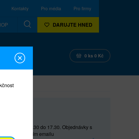
Kontakty
Pro média
Pro firmy
HOP
DARUJTE HNED
0
ks
0
Kč
nkčnost
CEF
 do 15 a od 15.30 do 17.30. Objednávky s
(prostřednictvím emailu