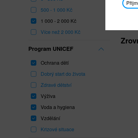
Přijm
500 - 1 000 Kč
1 000 - 2 000 Kč
Více než 2 000 Kč
Zrov
Program UNICEF
Ochrana dětí
Dobrý start do života
Zdravé dětství
Výživa
Voda a hygiena
Vzdělání
Krizové situace