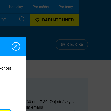
Kontakty
Pro média
Pro firmy
HOP
DARUJTE HNED
0
ks
0
Kč
nkčnost
CEF
 do 15 a od 15.30 do 17.30. Objednávky s
(prostřednictvím emailu