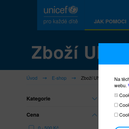
JAK POMOCI
Zboží UNI
Úvod
E-shop
Zboží UNICEF
Na těch
webu.
Cooki
Kategorie
Cook
Cena
Cook
0 - 500 Kč