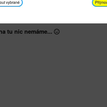
avodickova@unicef.cz nebo telefonním čísle 606 65
out vybrané
Přijmo
dále
na tu nic nemáme...