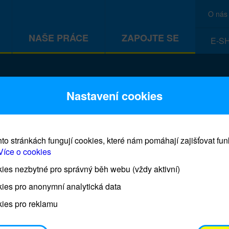
O nás
NAŠE PRÁCE
ZAPOJTE SE
E-S
CEF
Nastavení cookies
to stránkách fungují cookies, které nám pomáhají zajišťovat fu
Více o cookies
es nezbytné pro správný běh webu (vždy aktivní)
Prodej blahopřání a dárků UNI
ies pro anonymní analytická data
ies pro reklamu
Prodejna UNICEF bude otevřena každý čtvrtek o 11
osobním odběrem je možné vyzvednout po domluvě 