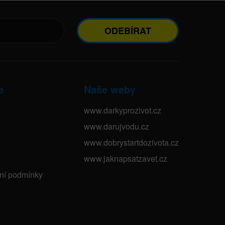
ODEBÍRAT
e
Naše weby
www.darkyprozivot.cz
www.darujvodu.cz
www.dobrystartdozivota.cz
www.jaknapsatzavet.cz
bní podmínky