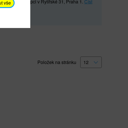
5 547) na recepci v Rytířské 31, Praha 1.
Číst
ut vše
Položek na stránku