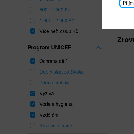
Přijm
500 - 1 000 Kč
1 000 - 2 000 Kč
Více než 2 000 Kč
Zrov
Program UNICEF
Ochrana dětí
Dobrý start do života
Zdravé dětství
Výživa
Voda a hygiena
Vzdělání
Krizové situace