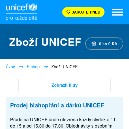
DARUJTE HNED
Zboží UNICEF
0
ks
0
Kč
Úvod
E-shop
Zboží UNICEF
Zobrazit filtry
Prodej blahopřání a dárků UNICEF
Prodejna UNICEF bude otevřena každý čtvrtek o 11
do 15 a od 15.30 do 17.30. Objednávky s osobním