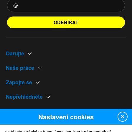
ODEBÍRAT
Darujte
Naše práce
Zapojte se
Nepřehlédněte
Naše weby
Nastavení cookies
Na těchto stránkách fungují cookies, které nám pomáhají