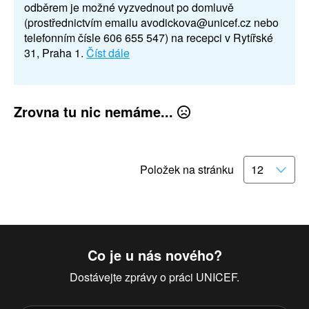
odběrem je možné vyzvednout po domluvě
(prostřednictvím emailu avodickova@unicef.cz nebo
telefonním čísle 606 655 547) na recepci v Rytířské
31, Praha 1.
Číst dále
Zrovna tu nic nemáme...
Položek na stránku
Co je u nás nového?
Dostávejte zprávy o práci UNICEF.