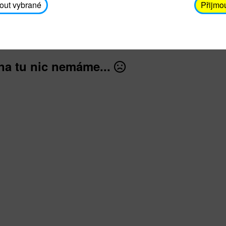
avodickova@unicef.cz nebo telefonním čísle 606 65
out vybrané
Přijmo
dále
na tu nic nemáme...