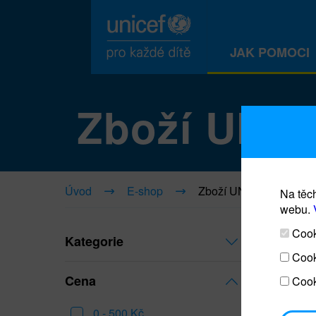
JAK POMOCI
Zboží UNI
Úvod
E-shop
Zboží UNICEF
Na těch
webu.
Cooki
Kategorie
Cook
Cena
Cook
0 - 500 Kč