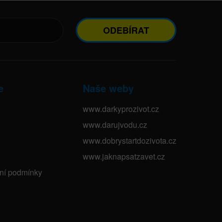
ODEBÍRAT
e
Naše weby
www.darkyprozivot.cz
www.darujvodu.cz
www.dobrystartdozivota.cz
www.jaknapsatzavet.cz
bní podmínky