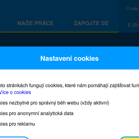
O nás
NAŠE PRÁCE
ZAPOJTE SE
E-S
CEF
Nastavení cookies
to stránkách fungují cookies, které nám pomáhají zajišťovat fu
Více o cookies
es nezbytné pro správný běh webu (vždy aktivní)
Prodej blahopřání a dárků UNI
ies pro anonymní analytická data
ies pro reklamu
Prodejna UNICEF bude otevřena každý čtvrtek o 11
osobním odběrem je možné vyzvednout po domluvě 