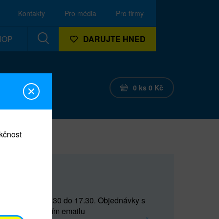
Kontakty
Pro média
Pro firmy
HOP
DARUJTE HNED
0
ks
0
Kč
nkčnost
CEF
 do 15 a od 15.30 do 17.30. Objednávky s
(prostřednictvím emailu