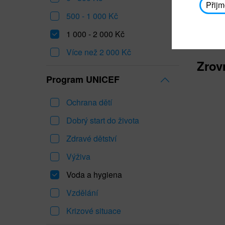
Přijm
500 - 1 000 Kč
1 000 - 2 000 Kč
Více než 2 000 Kč
Zrov
Program UNICEF
Ochrana dětí
Dobrý start do života
Zdravé dětství
Výživa
Voda a hygiena
Vzdělání
Krizové situace