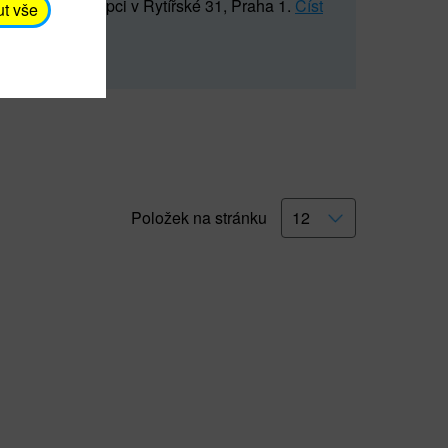
5 547) na recepci v Rytířské 31, Praha 1.
Číst
ut vše
Položek na stránku