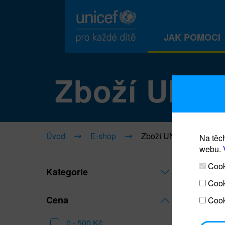
JAK POMOCI
Zboží UNI
Úvod
E-shop
Zboží UNICEF
Na těch
webu.
Cooki
Kategorie
Cook
Cena
Cook
0 - 500 Kč