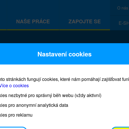
O nás
NAŠE PRÁCE
ZAPOJTE SE
E-S
CEF
Nastavení cookies
to stránkách fungují cookies, které nám pomáhají zajišťovat fu
Více o cookies
es nezbytné pro správný běh webu (vždy aktivní)
Prodej blahopřání a dárků UNI
ies pro anonymní analytická data
ies pro reklamu
Prodejna UNICEF bude otevřena každý čtvrtek o 11
osobním odběrem je možné vyzvednout po domluvě 