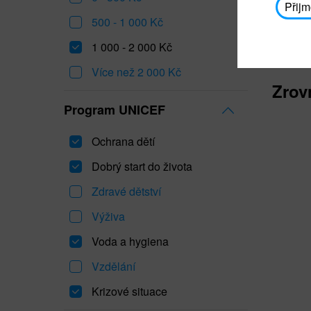
Přijm
500 - 1 000 Kč
1 000 - 2 000 Kč
Více než 2 000 Kč
Zrov
Program UNICEF
Ochrana dětí
Dobrý start do života
Zdravé dětství
Výživa
Voda a hygiena
Vzdělání
Krizové situace