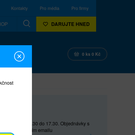
Kontakty
Pro média
Pro firmy
HOP
DARUJTE HNED
0
ks
0
Kč
nkčnost
CEF
 do 15 a od 15.30 do 17.30. Objednávky s
(prostřednictvím emailu