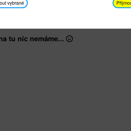
avodickova@unicef.cz nebo telefonním čísle 606 65
out vybrané
Přijmo
dále
na tu nic nemáme...