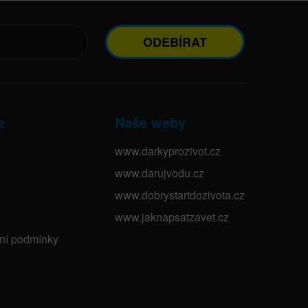
ODEBÍRAT
e
Naše weby
www.darkyprozivot.cz
www.darujvodu.cz
www.dobrystartdozivota.cz
www.jaknapsatzavet.cz
bní podmínky