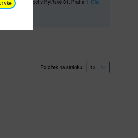
5 547) na recepci v Rytířské 31, Praha 1.
Číst
ut vše
Položek na stránku