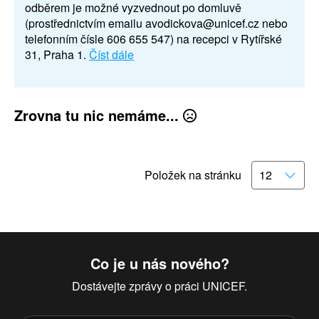
odběrem je možné vyzvednout po domluvě
(prostřednictvím emailu avodickova@unicef.cz nebo
telefonním čísle 606 655 547) na recepci v Rytířské
31, Praha 1.
Číst dále
Zrovna tu nic nemáme...
Položek na stránku
Co je u nás nového?
Dostávejte zprávy o práci UNICEF.