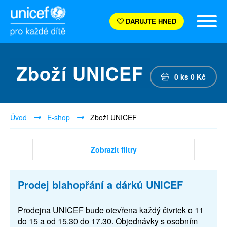
DARUJTE HNED
Zboží UNICEF
0
ks
0
Kč
Úvod
E-shop
Zboží UNICEF
Zobrazit filtry
Prodej blahopřání a dárků UNICEF
Prodejna UNICEF bude otevřena každý čtvrtek o 11
do 15 a od 15.30 do 17.30. Objednávky s osobním