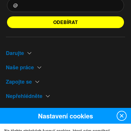
ODEBÍRAT
Darujte
Naše práce
Zapojte se
Nepřehlédněte
Naše weby
Nastavení cookies
Na těchto stránkách fungují cookies, které nám pomáhají