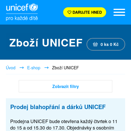
DARUJTE HNED
Zboží UNICEF
0
ks
0
Kč
Úvod
E-shop
Zboží UNICEF
Zobrazit filtry
Prodej blahopřání a dárků UNICEF
Prodejna UNICEF bude otevřena každý čtvrtek o 11
do 15 a od 15.30 do 17.30. Objednávky s osobním