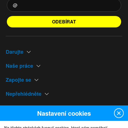
ODEBÍRAT
Darujte
Naše práce
Zapojte se
Nepřehlédněte
Naše weby
Nastavení cookies
Na těchto stránkách fungují cookies, které nám pomáhají