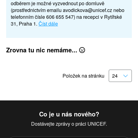
odběrem je možné vyzvednout po domluvě
(prostřednictvím emailu avodickova@unicef.cz nebo
telefonním čísle 606 655 547) na recepci v Rytířské
31, Praha 1.
Číst dále
Zrovna tu nic nemáme...
Položek na stránku
Co je u nás nového?
Dostávejte zprávy o práci UNICEF.