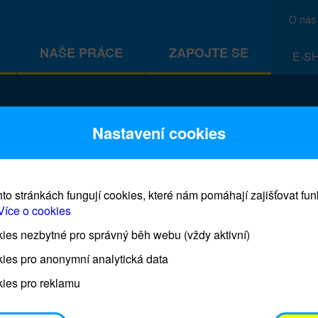
O nás
NAŠE PRÁCE
ZAPOJTE SE
E-S
CEF
Nastavení cookies
to stránkách fungují cookies, které nám pomáhají zajišťovat fu
Více o cookies
es nezbytné pro správný běh webu (vždy aktivní)
Prodej blahopřání a dárků UNI
ies pro anonymní analytická data
ies pro reklamu
Prodejna UNICEF bude otevřena každý čtvrtek o 11
osobním odběrem je možné vyzvednout po domluvě 