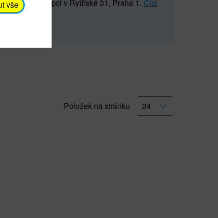
5 547) na recepci v Rytířské 31, Praha 1.
Číst
ut vše
Položek na stránku