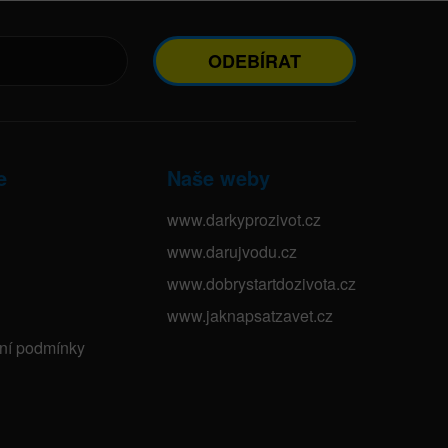
ODEBÍRAT
e
Naše weby
www.darkyprozivot.cz
www.darujvodu.cz
www.dobrystartdozivota.cz
www.jaknapsatzavet.cz
bní podmínky