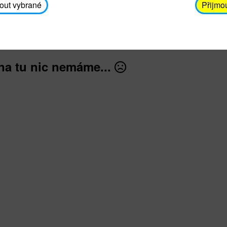
avodickova@unicef.cz nebo telefonním čísle 606 65
out vybrané
Přijmo
dále
na tu nic nemáme...