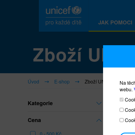
JAK POMOCI
Zboží UNI
Úvod
E-shop
Zboží UNICEF
Na těch
webu.
Cooki
Kategorie
Cook
Cena
Cook
0 - 500 Kč