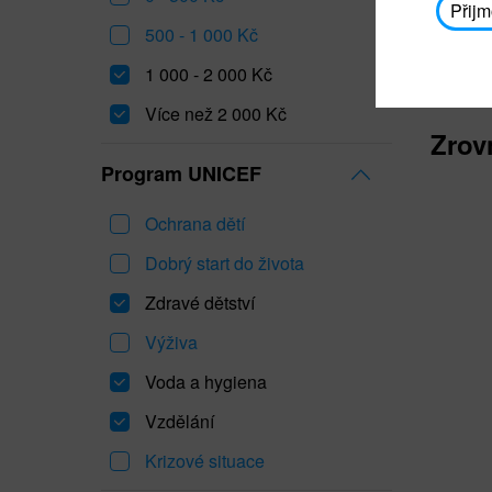
Přijm
500 - 1 000 Kč
1 000 - 2 000 Kč
Více než 2 000 Kč
Zrov
Program UNICEF
Ochrana dětí
Dobrý start do života
Zdravé dětství
Výživa
Voda a hygiena
Vzdělání
Krizové situace