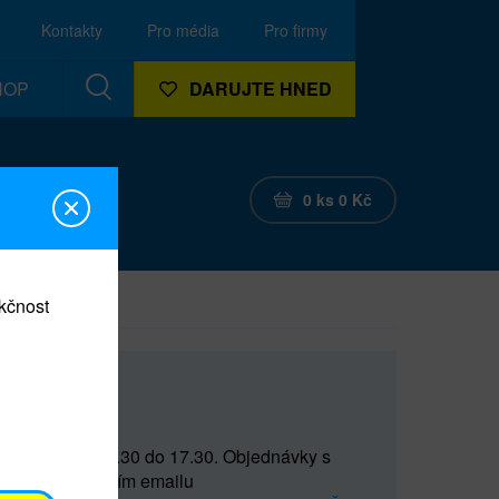
Kontakty
Pro média
Pro firmy
HOP
DARUJTE HNED
0
ks
0
Kč
nkčnost
CEF
 do 15 a od 15.30 do 17.30. Objednávky s
(prostřednictvím emailu