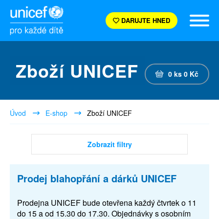
DARUJTE HNED
Zboží UNICEF
0
ks
0
Kč
Úvod
E-shop
Zboží UNICEF
Zobrazit filtry
Prodej blahopřání a dárků UNICEF
Prodejna UNICEF bude otevřena každý čtvrtek o 11
do 15 a od 15.30 do 17.30. Objednávky s osobním