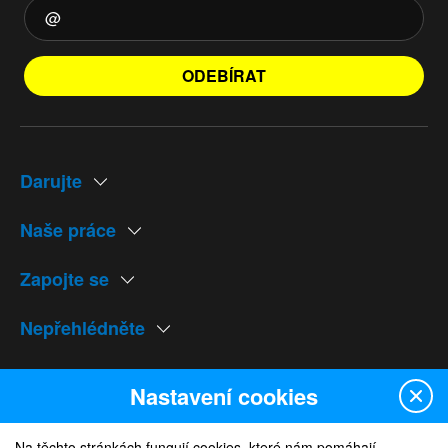
ODEBÍRAT
Darujte
Naše práce
Zapojte se
Nepřehlédněte
Naše weby
Nastavení cookies
Na těchto stránkách fungují cookies, které nám pomáhají