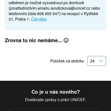
odběrem je možné vyzvednout po domluvě
(prostřednictvím emailu avodickova@unicef.cz nebo
telefonním čísle 606 655 547) na recepci v Rytířské
31, Praha 1.
Číst dále
Zrovna tu nic nemáme...
Položek na stránku
Co je u nás nového?
Dostávejte zprávy o práci UNICEF.