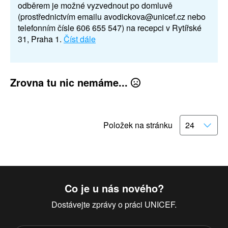
odběrem je možné vyzvednout po domluvě
(prostřednictvím emailu avodickova@unicef.cz nebo
telefonním čísle 606 655 547) na recepci v Rytířské
31, Praha 1.
Číst dále
Zrovna tu nic nemáme...
Položek na stránku
Co je u nás nového?
Dostávejte zprávy o práci UNICEF.