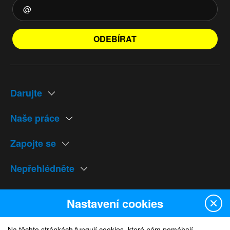
ODEBÍRAT
Darujte
Naše práce
Zapojte se
Nepřehlédněte
Naše weby
Nastavení cookies
Na těchto stránkách fungují cookies, které nám pomáhají