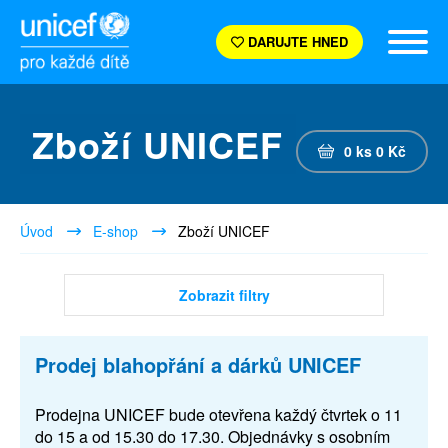
DARUJTE HNED
Zboží UNICEF
0
ks
0
Kč
Úvod
E-shop
Zboží UNICEF
Zobrazit filtry
Prodej blahopřání a dárků UNICEF
Prodejna UNICEF bude otevřena každý čtvrtek o 11
do 15 a od 15.30 do 17.30. Objednávky s osobním