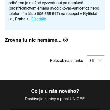
odběrem je možné vyzvednout po domluvě
(prostřednictvím emailu avodickova@unicef.cz nebo
telefonním čísle 606 655 547) na recepci v Rytířské
31, Praha 1.
Číst dále
Zrovna tu nic nemáme...
Položek na stránku
Co je u nás nového?
Dostávejte zprávy o práci UNICEF.