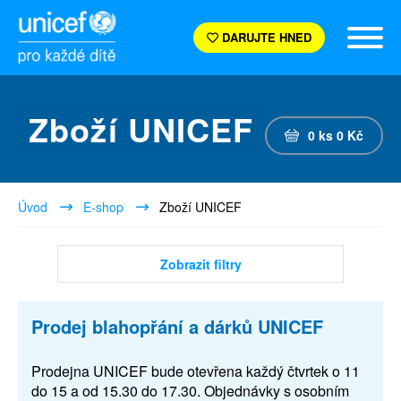
DARUJTE HNED
Zboží UNICEF
0
ks
0
Kč
Úvod
E-shop
Zboží UNICEF
Zobrazit filtry
Prodej blahopřání a dárků UNICEF
Prodejna UNICEF bude otevřena každý čtvrtek o 11
do 15 a od 15.30 do 17.30. Objednávky s osobním