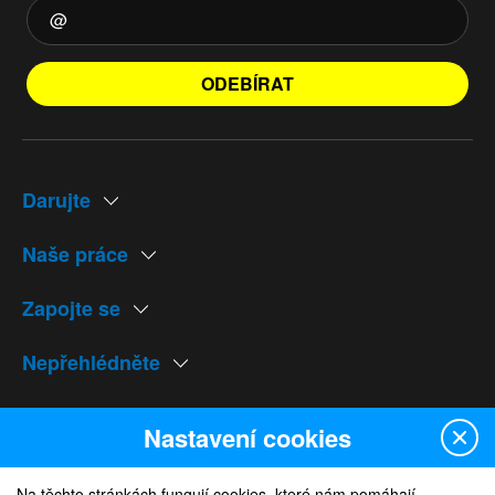
ODEBÍRAT
Darujte
Naše práce
Zapojte se
Nepřehlédněte
Naše weby
Nastavení cookies
Na těchto stránkách fungují cookies, které nám pomáhají