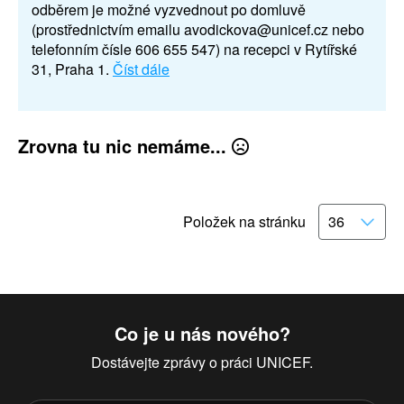
odběrem je možné vyzvednout po domluvě
(prostřednictvím emailu avodickova@unicef.cz nebo
telefonním čísle 606 655 547) na recepci v Rytířské
31, Praha 1.
Číst dále
Zrovna tu nic nemáme...
Položek na stránku
Co je u nás nového?
Dostávejte zprávy o práci UNICEF.