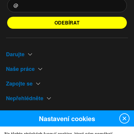
ODEBÍRAT
Darujte
Naše práce
Zapojte se
Nepřehlédněte
Naše weby
Nastavení cookies
Na těchto stránkách fungují cookies, které nám pomáhají