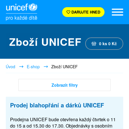
DARUJTE HNED
Zboží UNICEF
0
ks
0
Kč
Úvod
E-shop
Zboží UNICEF
Zobrazit filtry
Prodej blahopřání a dárků UNICEF
Prodejna UNICEF bude otevřena každý čtvrtek o 11
do 15 a od 15.30 do 17.30. Objednávky s osobním