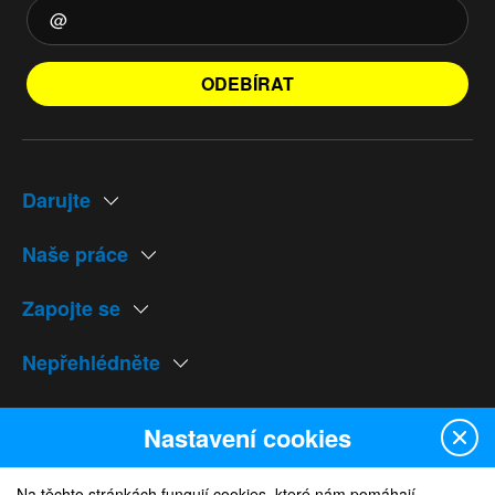
ODEBÍRAT
Darujte
Naše práce
Zapojte se
Nepřehlédněte
Naše weby
Nastavení cookies
Na těchto stránkách fungují cookies, které nám pomáhají