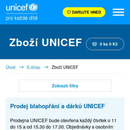
DARUJTE HNED
Zboží UNICEF
0
ks
0
Kč
Úvod
E-shop
Zboží UNICEF
Zobrazit filtry
Prodej blahopřání a dárků UNICEF
Prodejna UNICEF bude otevřena každý čtvrtek o 11
do 15 a od 15.30 do 17.30. Objednávky s osobním