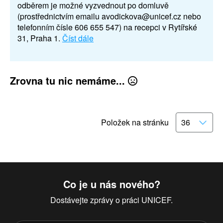
odběrem je možné vyzvednout po domluvě
(prostřednictvím emailu avodickova@unicef.cz nebo
telefonním čísle 606 655 547) na recepci v Rytířské
31, Praha 1.
Číst dále
Zrovna tu nic nemáme...
Položek na stránku
Co je u nás nového?
Dostávejte zprávy o práci UNICEF.