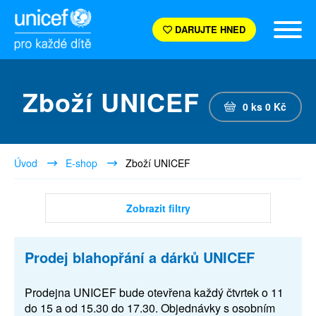
DARUJTE HNED
Zboží UNICEF
0
ks
0
Kč
Úvod
E-shop
Zboží UNICEF
Zobrazit filtry
Prodej blahopřání a dárků UNICEF
Prodejna UNICEF bude otevřena každý čtvrtek o 11
do 15 a od 15.30 do 17.30. Objednávky s osobním