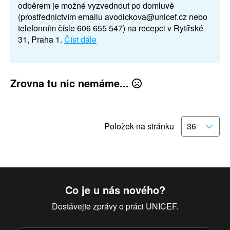
odběrem je možné vyzvednout po domluvě
(prostřednictvím emailu avodickova@unicef.cz nebo
telefonním čísle 606 655 547) na recepci v Rytířské
31, Praha 1.
Číst dále
Zrovna tu nic nemáme...
Položek na stránku
Co je u nás nového?
Dostávejte zprávy o práci UNICEF.