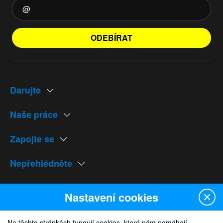
ODEBÍRAT
Darujte
Naše práce
Zapojte se
Nepřehlédněte
Naše weby
Nastavení cookies
Na těchto stránkách fungují cookies, které nám pomáhají