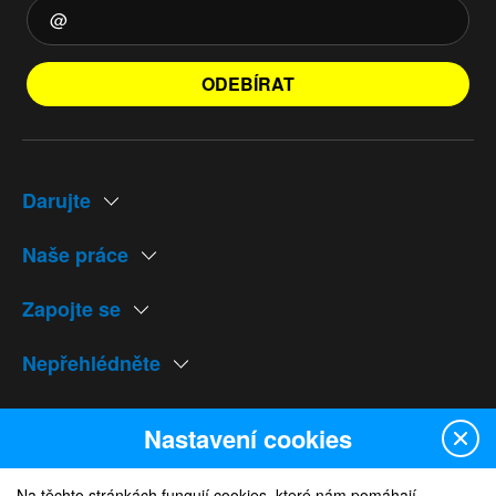
ODEBÍRAT
Darujte
Naše práce
Zapojte se
Nepřehlédněte
Naše weby
Nastavení cookies
Na těchto stránkách fungují cookies, které nám pomáhají