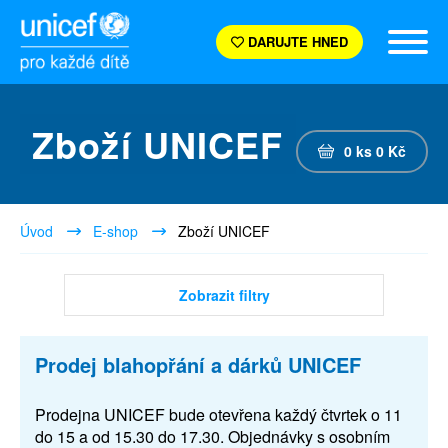
DARUJTE HNED
Zboží UNICEF
0
ks
0
Kč
Úvod
E-shop
Zboží UNICEF
Zobrazit filtry
Prodej blahopřání a dárků UNICEF
Prodejna UNICEF bude otevřena každý čtvrtek o 11
do 15 a od 15.30 do 17.30. Objednávky s osobním