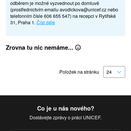
odběrem je možné vyzvednout po domluvě
(prostřednictvím emailu avodickova@unicef.cz nebo
telefonním čísle 606 655 547) na recepci v Rytířské
31, Praha 1.
Číst dále
Zrovna tu nic nemáme...
Položek na stránku
Co je u nás nového?
Dostávejte zprávy o práci UNICEF.