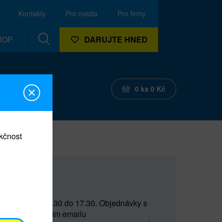
Kontakty
Pro média
Pro firmy
HOP
DARUJTE HNED
0
ks
0
Kč
nkčnost
CEF
 do 15 a od 15.30 do 17.30. Objednávky s
(prostřednictvím emailu