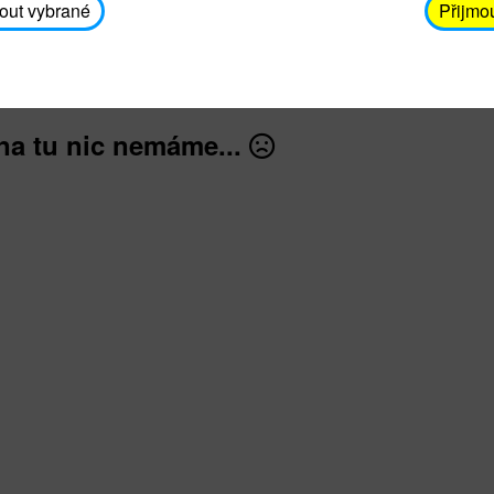
avodickova@unicef.cz nebo telefonním čísle 606 65
out vybrané
Přijmo
dále
na tu nic nemáme...