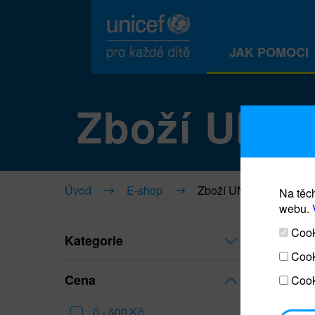
JAK POMOCI
Zboží UNI
Úvod
E-shop
Zboží UNICEF
Na těch
webu.
Cooki
Kategorie
Cook
Cena
Cook
0 - 500 Kč