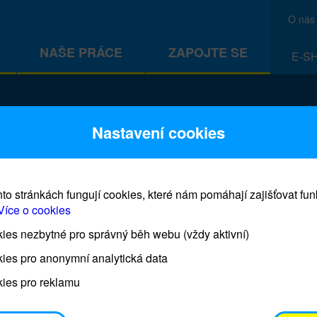
O nás
NAŠE PRÁCE
ZAPOJTE SE
E-S
CEF
Nastavení cookies
to stránkách fungují cookies, které nám pomáhají zajišťovat fu
Více o cookies
es nezbytné pro správný běh webu (vždy aktivní)
Prodej blahopřání a dárků UNI
ies pro anonymní analytická data
ies pro reklamu
Prodejna UNICEF bude otevřena každý čtvrtek o 11
osobním odběrem je možné vyzvednout po domluvě 