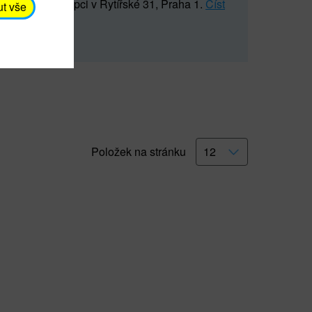
5 547) na recepci v Rytířské 31, Praha 1.
Číst
ut vše
Položek na stránku