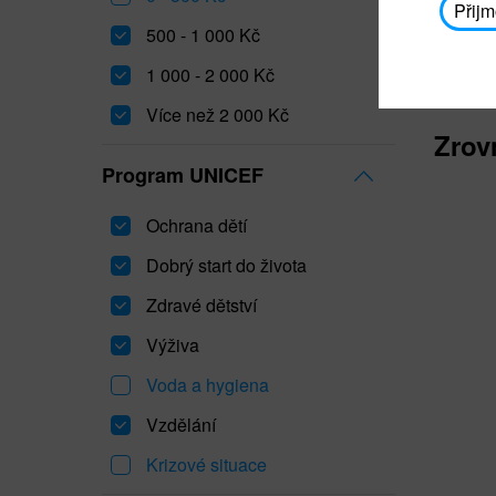
Přijm
500 - 1 000 Kč
1 000 - 2 000 Kč
Více než 2 000 Kč
Zrov
Program UNICEF
Ochrana dětí
Dobrý start do života
Zdravé dětství
Výživa
Voda a hygiena
Vzdělání
Krizové situace