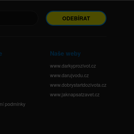
ODEBÍRAT
e
Naše weby
www.darkyprozivot.cz
www.darujvodu.cz
www.dobrystartdozivota.cz
www.jaknapsatzavet.cz
bní podmínky