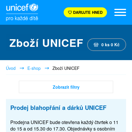
DARUJTE HNED
Zboží UNICEF
0
ks
0
Kč
Úvod
E-shop
Zboží UNICEF
Zobrazit filtry
Prodej blahopřání a dárků UNICEF
Prodejna UNICEF bude otevřena každý čtvrtek o 11
do 15 a od 15.30 do 17.30. Objednávky s osobním