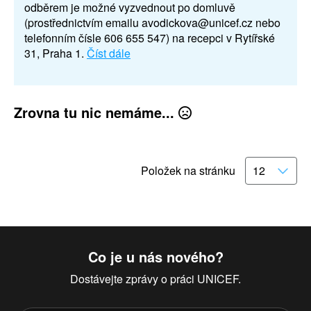
odběrem je možné vyzvednout po domluvě
(prostřednictvím emailu avodickova@unicef.cz nebo
telefonním čísle 606 655 547) na recepci v Rytířské
31, Praha 1.
Číst dále
Zrovna tu nic nemáme...
Položek na stránku
Co je u nás nového?
Dostávejte zprávy o práci UNICEF.