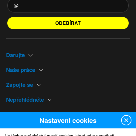
ODEBÍRAT
Darujte
Naše práce
Zapojte se
Nepřehlédněte
Naše weby
Nastavení cookies
Na těchto stránkách fungují cookies, které nám pomáhají