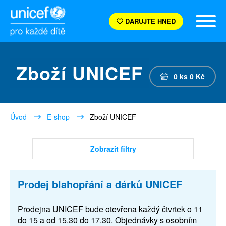
DARUJTE HNED
Zboží UNICEF
0
ks
0
Kč
Úvod
E-shop
Zboží UNICEF
Zobrazit filtry
Prodej blahopřání a dárků UNICEF
Prodejna UNICEF bude otevřena každý čtvrtek o 11
do 15 a od 15.30 do 17.30. Objednávky s osobním