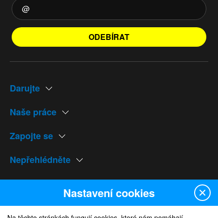
ODEBÍRAT
Darujte
Naše práce
Zapojte se
Nepřehlédněte
Naše weby
Nastavení cookies
Na těchto stránkách fungují cookies, které nám pomáhají