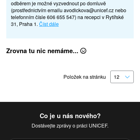
odběrem je možné vyzvednout po domluvě
(prostřednictvím emailu avodickova@unicef.cz nebo
telefonním čísle 606 655 547) na recepci v Rytířské
31, Praha 1.
Číst dále
Zrovna tu nic nemáme...
Položek na stránku
Co je u nás nového?
Dostávejte zprávy o práci UNICEF.