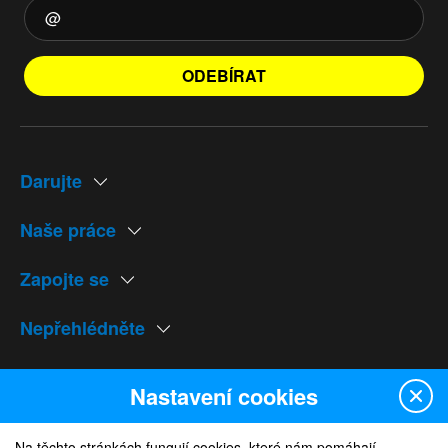
ODEBÍRAT
Darujte
Naše práce
Zapojte se
Nepřehlédněte
Naše weby
Nastavení cookies
Na těchto stránkách fungují cookies, které nám pomáhají