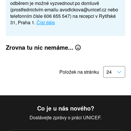
odběrem je možné vyzvednout po domluvě
(prostřednictvím emailu avodickova@unicef.cz nebo
telefonním čísle 606 655 547) na recepci v Rytířské
31, Praha 1.
Číst dále
Zrovna tu nic nemáme...
Položek na stránku
Co je u nás nového?
Dostávejte zprávy o práci UNICEF.