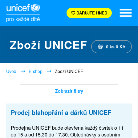
DARUJTE HNED
Zboží UNICEF
0
ks
0
Kč
Úvod
E-shop
Zboží UNICEF
Zobrazit filtry
Prodej blahopřání a dárků UNICEF
Prodejna UNICEF bude otevřena každý čtvrtek o 11
do 15 a od 15.30 do 17.30. Objednávky s osobním