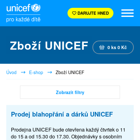
DARUJTE HNED
Zboží UNICEF
0
ks
0
Kč
Úvod
E-shop
Zboží UNICEF
Zobrazit filtry
Prodej blahopřání a dárků UNICEF
Prodejna UNICEF bude otevřena každý čtvrtek o 11
do 15 a od 15.30 do 17.30. Objednávky s osobním