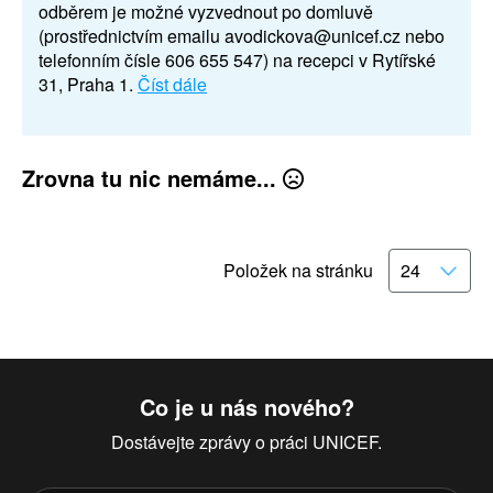
odběrem je možné vyzvednout po domluvě
(prostřednictvím emailu avodickova@unicef.cz nebo
telefonním čísle 606 655 547) na recepci v Rytířské
31, Praha 1.
Číst dále
Zrovna tu nic nemáme...
Položek na stránku
Co je u nás nového?
Dostávejte zprávy o práci UNICEF.