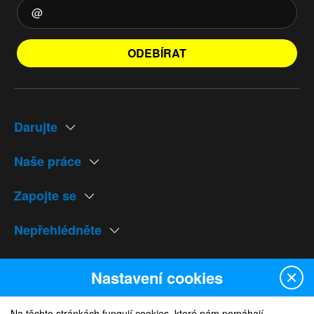
ODEBÍRAT
Darujte
Naše práce
Zapojte se
Nepřehlédněte
Naše weby
Nastavení cookies
Na těchto stránkách fungují cookies, které nám pomáhají