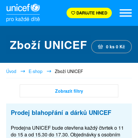
DARUJTE HNED
Zboží UNICEF
0
ks
0
Kč
Úvod
E-shop
Zboží UNICEF
Zobrazit filtry
Prodej blahopřání a dárků UNICEF
Prodejna UNICEF bude otevřena každý čtvrtek o 11
do 15 a od 15.30 do 17.30. Objednávky s osobním