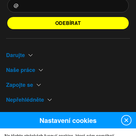
ODEBÍRAT
Darujte
Naše práce
Zapojte se
Nepřehlédněte
Naše weby
Nastavení cookies
Na těchto stránkách fungují cookies, které nám pomáhají