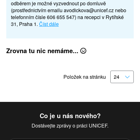
odběrem je možné vyzvednout po domluvě
(prostřednictvím emailu avodickova@unicef.cz nebo
telefonním čísle 606 655 547) na recepci v Rytířské
31, Praha 1.
Číst dále
Zrovna tu nic nemáme...
Položek na stránku
Co je u nás nového?
Dostávejte zprávy o práci UNICEF.