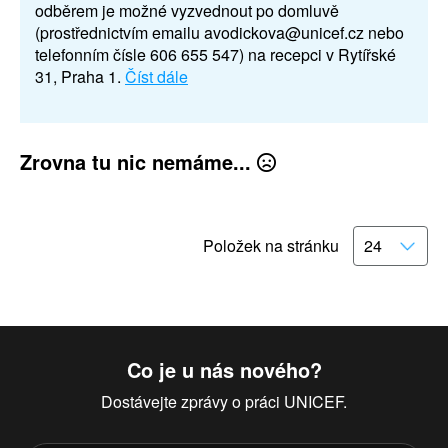
odběrem je možné vyzvednout po domluvě
(prostřednictvím emailu avodickova@unicef.cz nebo
telefonním čísle 606 655 547) na recepci v Rytířské
31, Praha 1.
Číst dále
Zrovna tu nic nemáme...
Položek na stránku
Co je u nás nového?
Dostávejte zprávy o práci UNICEF.