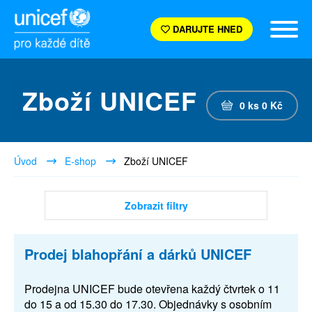
DARUJTE HNED
Zboží UNICEF
0
ks
0
Kč
Úvod
E-shop
Zboží UNICEF
Zobrazit filtry
Prodej blahopřání a dárků UNICEF
Prodejna UNICEF bude otevřena každý čtvrtek o 11
do 15 a od 15.30 do 17.30. Objednávky s osobním