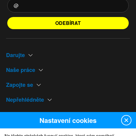
ODEBÍRAT
Darujte
Naše práce
Zapojte se
Nepřehlédněte
Naše weby
Nastavení cookies
Na těchto stránkách fungují cookies, které nám pomáhají