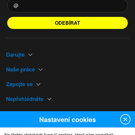
ODEBÍRAT
Darujte
Naše práce
Zapojte se
Nepřehlédněte
Naše weby
Nastavení cookies
Na těchto stránkách fungují cookies, které nám pomáhají