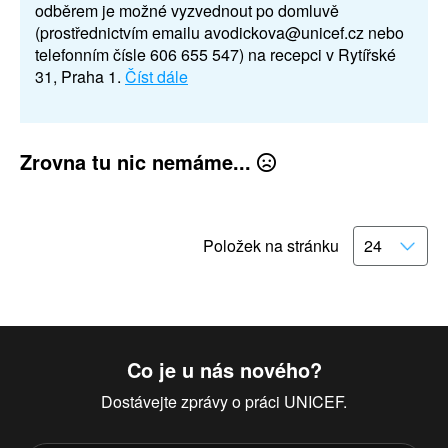
odběrem je možné vyzvednout po domluvě
(prostřednictvím emailu avodickova@unicef.cz nebo
telefonním čísle 606 655 547) na recepci v Rytířské
31, Praha 1.
Číst dále
Zrovna tu nic nemáme...
Položek na stránku
Co je u nás nového?
Dostávejte zprávy o práci UNICEF.