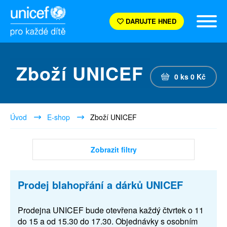
DARUJTE HNED
Zboží UNICEF
0
ks
0
Kč
Úvod
E-shop
Zboží UNICEF
Zobrazit filtry
Prodej blahopřání a dárků UNICEF
Prodejna UNICEF bude otevřena každý čtvrtek o 11
do 15 a od 15.30 do 17.30. Objednávky s osobním