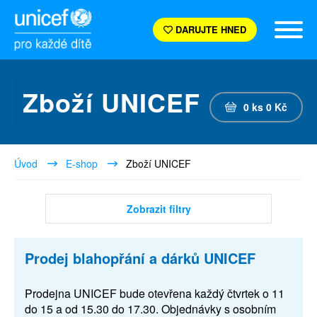
DARUJTE HNED
Zboží UNICEF
0
ks
0
Kč
Úvod
E-shop
Zboží UNICEF
Zobrazit filtry
Prodej blahopřání a dárků UNICEF
Prodejna UNICEF bude otevřena každý čtvrtek o 11
do 15 a od 15.30 do 17.30. Objednávky s osobním