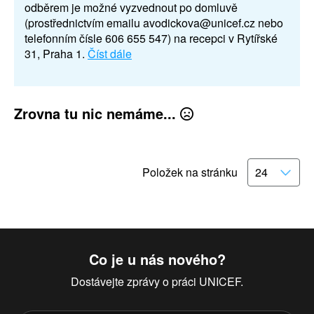
odběrem je možné vyzvednout po domluvě
(prostřednictvím emailu avodickova@unicef.cz nebo
telefonním čísle 606 655 547) na recepci v Rytířské
31, Praha 1.
Číst dále
Zrovna tu nic nemáme...
Položek na stránku
Co je u nás nového?
Dostávejte zprávy o práci UNICEF.