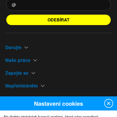
ODEBÍRAT
Darujte
Naše práce
Zapojte se
Nepřehlédněte
Naše weby
Nastavení cookies
Na těchto stránkách fungují cookies, které nám pomáhají