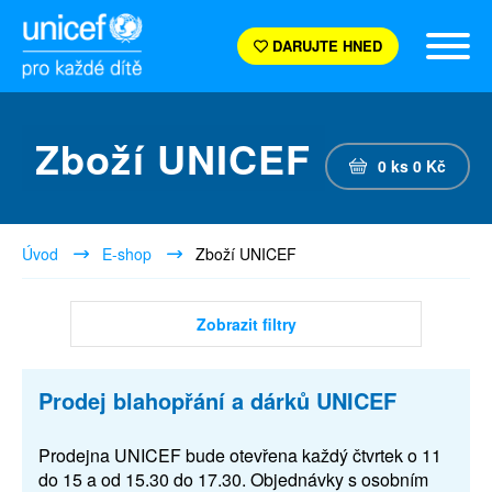
DARUJTE HNED
Zboží UNICEF
0
ks
0
Kč
Úvod
E-shop
Zboží UNICEF
Zobrazit filtry
Prodej blahopřání a dárků UNICEF
Prodejna UNICEF bude otevřena každý čtvrtek o 11
do 15 a od 15.30 do 17.30. Objednávky s osobním