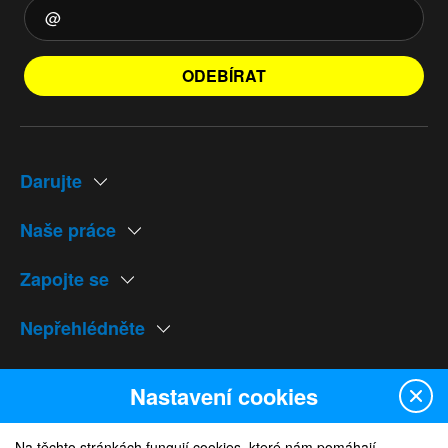
ODEBÍRAT
Darujte
Naše práce
Zapojte se
Nepřehlédněte
Naše weby
Nastavení cookies
Na těchto stránkách fungují cookies, které nám pomáhají