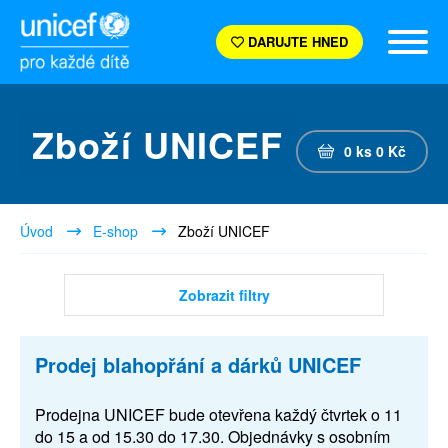
DARUJTE HNED
Zboží UNICEF
0
ks
0
Kč
Úvod
E-shop
Zboží UNICEF
Zobrazit filtry
Prodej blahopřání a dárků UNICEF
Prodejna UNICEF bude otevřena každý čtvrtek o 11
do 15 a od 15.30 do 17.30. Objednávky s osobním