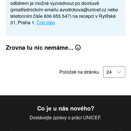
odběrem je možné vyzvednout po domluvě
(prostřednictvím emailu avodickova@unicef.cz nebo
telefonním čísle 606 655 547) na recepci v Rytířské
31, Praha 1.
Číst dále
Zrovna tu nic nemáme...
Položek na stránku
Co je u nás nového?
Dostávejte zprávy o práci UNICEF.