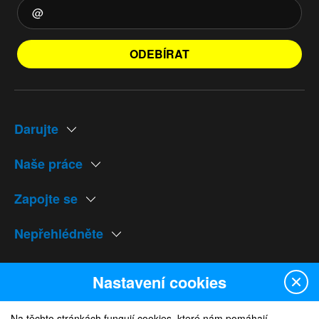
ODEBÍRAT
Darujte
Naše práce
Zapojte se
Nepřehlédněte
Naše weby
Nastavení cookies
Na těchto stránkách fungují cookies, které nám pomáhají