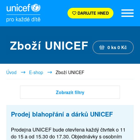
DARUJTE HNED
Zboží UNICEF
0
ks
0
Kč
Úvod
E-shop
Zboží UNICEF
Zobrazit filtry
Prodej blahopřání a dárků UNICEF
Prodejna UNICEF bude otevřena každý čtvrtek o 11
do 15 a od 15.30 do 17.30. Objednávky s osobním