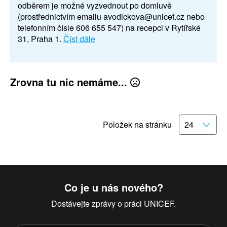
odběrem je možné vyzvednout po domluvě
(prostřednictvím emailu avodickova@unicef.cz nebo
telefonním čísle 606 655 547) na recepci v Rytířské
31, Praha 1.
Číst dále
Zrovna tu nic nemáme...
Položek na stránku
Co je u nás nového?
Dostávejte zprávy o práci UNICEF.