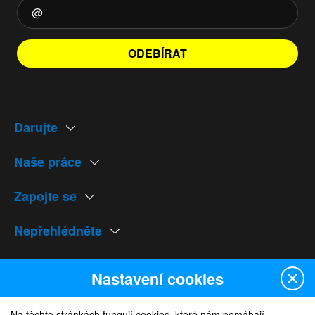
ODEBÍRAT
Darujte
Naše práce
Zapojte se
Nepřehlédněte
Naše weby
Nastavení cookies
Na těchto stránkách fungují cookies, které nám pomáhají